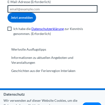
E-Mail-Adresse
(Erforderlich)
Jetzt anmelden
Ich habe die
Datenschutzerklärung
zur Kenntnis
genommen.
(Erforderlich)
Wertvolle Ausflugstipps
Informationen zu aktuellen Angeboten und
Veranstaltungen
Geschichten aus der Ferienregion Interlaken
Datenschutz
Gemeinde Interlaken
|
Impressum
|
Datenschutz
|
Kontakt
Wir verwenden auf dieser Website Cookies, um die
|
Über uns
|
Trade Corner
|
Medien
|
Partner