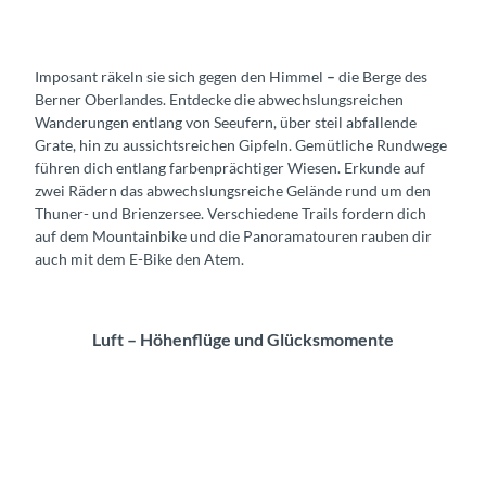
i
n
n
d
b
e
Imposant räkeln sie sich gegen den Himmel
–
die Berge des
i
r
Berner Oberlandes. Entdecke die abwechslungsreichen
k
n
Wanderungen entlang von Seeufern, über steil abfallende
e
Grate, hin zu aussichtsreichen Gipfeln. Gemütliche Rundwege
führen dich entlang farbenprächtiger Wiesen. Erkunde auf
zwei Rädern das abwechslungsreiche Gelände rund um den
Thuner- und Brienzersee. Verschiedene Trails fordern dich
auf dem Mountainbike und die Panoramatouren rauben dir
auch mit dem E-Bike den Atem.
Luft – Höhenflüge und Glücksmomente