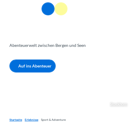
Z
DE
u
Webcams
Informationen
Suche
Menü
m
I
n
h
a
Abenteuerwelt zwischen Bergen und Seen
l
t
Auf ins Abenteuer
Stockhorn
Startseite
Erlebnisse
Sport & Adventure