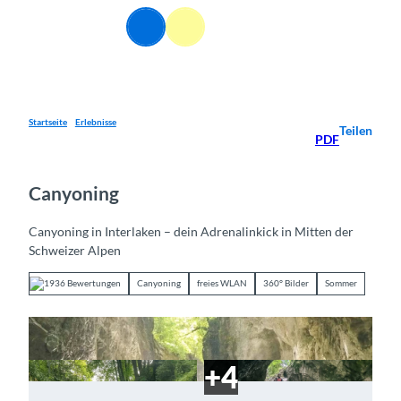
Z
DE
u
Webcams
Informationen
Suche
Menü
m
I
n
h
a
Startseite
Erlebnisse
Teilen
PDF
l
t
Canyoning
Canyoning in Interlaken – dein Adrenalinkick in Mitten der
Schweizer Alpen
1936 Bewertungen
Canyoning
freies WLAN
360° Bilder
Sommer