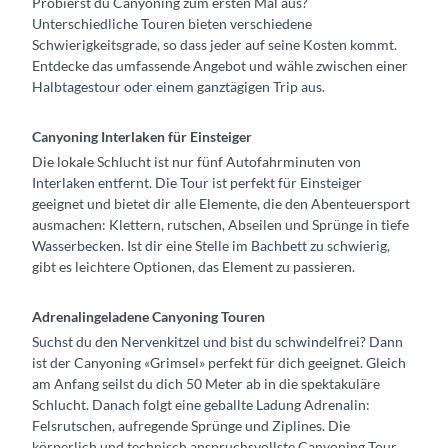
Probierst du Canyoning zum ersten Mal aus?
Unterschiedliche Touren bieten verschiedene
Schwierigkeitsgrade, so dass jeder auf seine Kosten kommt.
Entdecke das umfassende Angebot und wähle zwischen einer
Halbtagestour oder einem ganztägigen Trip aus.
Canyoning Interlaken für Einsteiger
Die lokale Schlucht ist nur fünf Autofahrminuten von
Interlaken entfernt. Die Tour ist perfekt für Einsteiger
geeignet und bietet dir alle Elemente, die den Abenteuersport
ausmachen: Klettern, rutschen, Abseilen und Sprünge in tiefe
Wasserbecken. Ist dir eine Stelle im Bachbett zu schwierig,
gibt es leichtere Optionen, das Element zu passieren.
Adrenalingeladene Canyoning Touren
Suchst du den Nervenkitzel und bist du schwindelfrei? Dann
ist der Canyoning «Grimsel» perfekt für dich geeignet. Gleich
am Anfang seilst du dich 50 Meter ab in die spektakuläre
Schlucht. Danach folgt eine geballte Ladung Adrenalin:
Felsrutschen, aufregende Sprünge und Ziplines. Die
körperlich und technisch anspruchsvollste Canyoning Tour