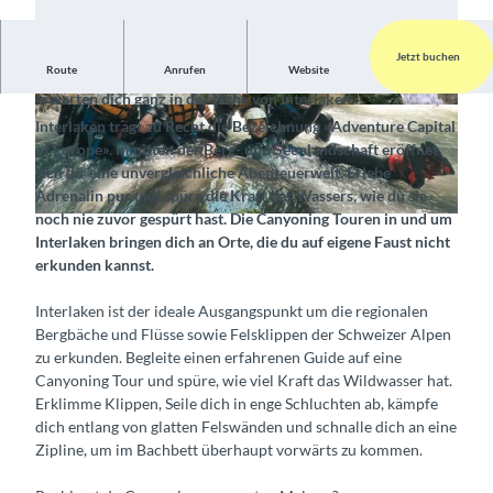
Jetzt buchen
Route
Anrufen
Website
Sprünge, Ziplines, Abseilen und wilde Stromschnellen
erwarten dich ganz in der Nähe von Interlaken.
© Outdoor Switzerland AG, Interlaken Tourism
© Outdoor Switzerland AG, Interlaken Tourism
Interlaken trägt zu Recht die Bezeichnung «Adventure Capital
us |
CC-BY-SA
us |
CC-BY-SA
of Europe». Inmitten der Berg- und Seenlandschaft eröffnet
sich dir eine unvergleichliche Abenteuerwelt. Erlebe
Adrenalin pur und spüre die Kraft des Wassers, wie du sie
noch nie zuvor gespürt hast. Die Canyoning Touren in und um
© Outdoor Switzerland AG, Interlaken Tourismus |
CC-BY-SA
Interlaken bringen dich an Orte, die du auf eigene Faust nicht
erkunden kannst.
Interlaken ist der ideale Ausgangspunkt um die regionalen
Bergbäche und Flüsse sowie Felsklippen der Schweizer Alpen
zu erkunden. Begleite einen erfahrenen Guide auf eine
Canyoning Tour und spüre, wie viel Kraft das Wildwasser hat.
Erklimme Klippen, Seile dich in enge Schluchten ab, kämpfe
dich entlang von glatten Felswänden und schnalle dich an eine
Zipline, um im Bachbett überhaupt vorwärts zu kommen.