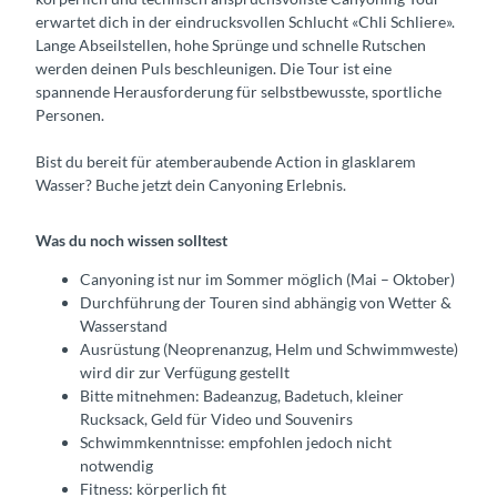
erwartet dich in der eindrucksvollen Schlucht «Chli Schliere».
Lange Abseilstellen, hohe Sprünge und schnelle Rutschen
werden deinen Puls beschleunigen. Die Tour ist eine
spannende Herausforderung für selbstbewusste, sportliche
Personen.
Bist du bereit für atemberaubende Action in glasklarem
Wasser? Buche jetzt dein Canyoning Erlebnis.
Was du noch wissen solltest
Canyoning ist nur im Sommer möglich (Mai – Oktober)
Durchführung der Touren sind abhängig von Wetter &
Wasserstand
Ausrüstung (Neoprenanzug, Helm und Schwimmweste)
wird dir zur Verfügung gestellt
Bitte mitnehmen: Badeanzug, Badetuch, kleiner
Rucksack, Geld für Video und Souvenirs
Schwimmkenntnisse: empfohlen jedoch nicht
notwendig
Fitness: körperlich fit