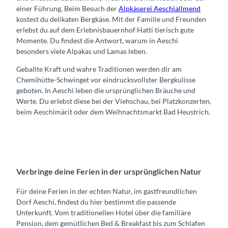
einer Führung. Beim Besuch der
Alpkäserei Aeschiallmend
kostest du delikaten Bergkäse. Mit der Familie und Freunden
erlebst du auf dem Erlebnisbauernhof Hatti tierisch gute
Momente. Du findest die Antwort, warum in Aeschi
besonders viele Alpakas und Lamas leben.
Geballte Kraft und wahre Traditionen werden dir am
Chemihütte-Schwinget vor eindrucksvollster Bergkulisse
geboten. In Aeschi leben die ursprünglichen Bräuche und
Werte. Du erlebst diese bei der Viehschau, bei Platzkonzerten,
beim Aeschimärit oder dem Weihnachtsmarkt Bad Heustrich.
Verbringe deine Ferien in der ursprünglichen Natur
Für deine Ferien in der echten Natur, im gastfreundlichen
Dorf Aeschi, findest du hier bestimmt die passende
Unterkunft. Vom traditionellen Hotel über die familiäre
Pension, dem gemütlichen Bed & Breakfast bis zum Schlafen