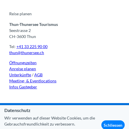
o
b
g
k
d
o
e
r
I
k
a
n
m
Reise planen
Thun-Thunersee Tourismus
Seestrasse 2
CH-3600 Thun
Tel:
+41 33 225 90 00
thun@thunersee.ch
Öffnungszeiten
Anreise planen
Unterkünfte
/
AGB
Meeting- & Eventlocations
Infos Gastgeber
Datenschutz
Kontakt
|
Impressum
|
Datenschutz
|
Über uns
|
Partner
|
Wir verwenden auf dieser Website Cookies, um die
Stadt Thun
Gebrauchsfreundlichkeit zu verbessern.
Schliessen