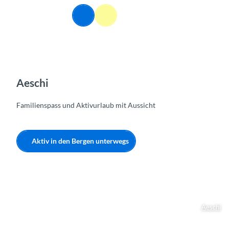
Z
DE
u
Webcams
Informationen
Suche
Menü
m
I
n
h
a
l
Aeschi
t
Familienspass und Aktivurlaub mit Aussicht
Aktiv in den Bergen unterwegs
Aeschi