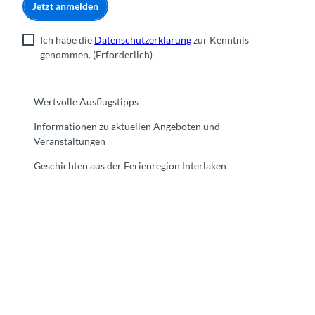
Jetzt anmelden
Ich habe die
Datenschutzerklärung
zur Kenntnis
genommen.
(Erforderlich)
Wertvolle Ausflugstipps
Informationen zu aktuellen Angeboten und
Veranstaltungen
Geschichten aus der Ferienregion Interlaken
F
Y
I
t
L
a
o
n
i
i
c
u
s
k
n
e
t
t
t
k
b
u
a
o
e