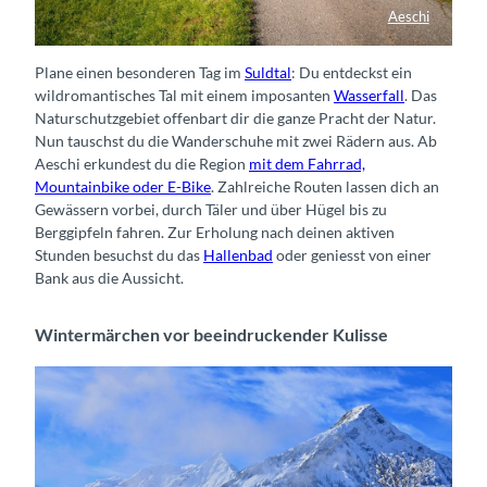
Aeschi
Rennrad Aeschi
Plane einen besonderen Tag im
Suldtal
: Du entdeckst ein
wildromantisches Tal mit einem imposanten
Wasserfall
. Das
Naturschutzgebiet offenbart dir die ganze Pracht der Natur.
Nun tauschst du die Wanderschuhe mit zwei Rädern aus. Ab
Aeschi erkundest du die Region
mit dem Fahrrad,
Mountainbike oder E-Bike
. Zahlreiche Routen lassen dich an
Gewässern vorbei, durch Täler und über Hügel bis zu
Berggipfeln fahren. Zur Erholung nach deinen aktiven
Stunden besuchst du das
Hallenbad
oder geniesst von einer
Bank aus die Aussicht.
Wintermärchen vor beeindruckender Kulisse