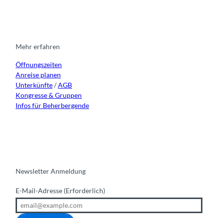
s
c
u
n
t
e
t
k
a
b
u
e
g
o
b
d
r
o
e
i
Mehr erfahren
a
k
n
Öffnungszeiten
m
Anreise planen
Unterkünfte
/
AGB
Kongresse & Gruppen
Infos für Beherbergende
Newsletter Anmeldung
E-Mail-Adresse
(Erforderlich)