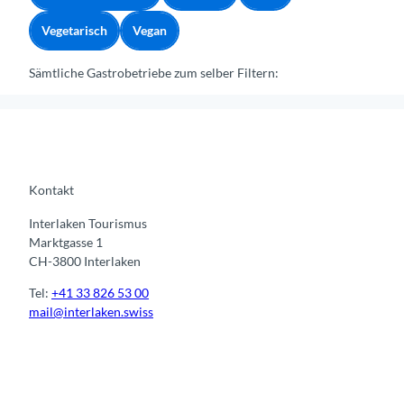
Vegetarisch
Vegan
Sämtliche Gastrobetriebe zum selber Filtern:
Kontakt
Interlaken Tourismus
Marktgasse 1
CH-3800 Interlaken
Tel:
+41 33 826 53 00
mail@interlaken.swiss
I
F
y
L
n
a
o
i