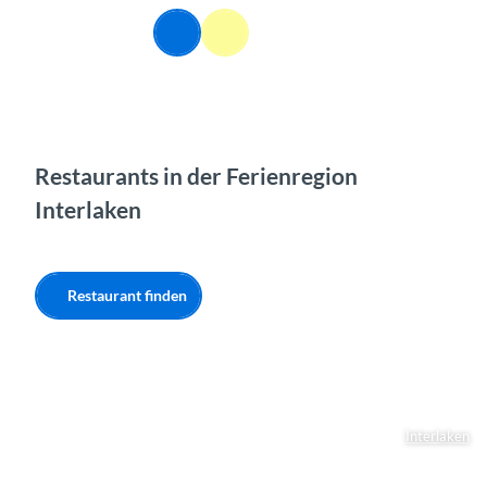
Z
DE
u
Webcams
Informationen
Suche
Menü
m
I
n
h
a
l
Restaurants in der Ferienregion
t
Interlaken
Restaurant finden
Interlaken