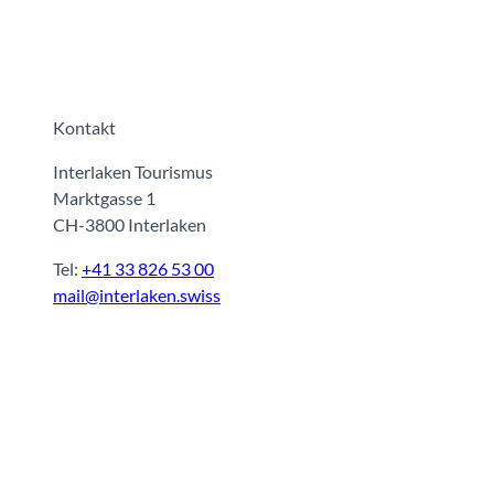
Kontakt
Interlaken Tourismus
Marktgasse 1
CH-3800 Interlaken
Tel:
+41 33 826 53 00
mail@interlaken.swiss
I
F
y
L
n
a
o
i
s
c
u
n
t
e
t
k
a
b
u
e