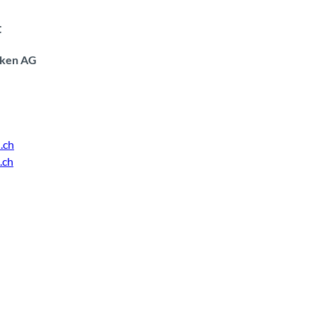
t
aken AG
.ch
.ch