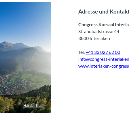
Adresse und Kontak
Congress Kursaal Interl
Strandbadstrasse 44
3800 Interlaken
Tel.
+41 33 827 62 00
info@congress-interlaken
www.interlaken-congress
Harder Kulm