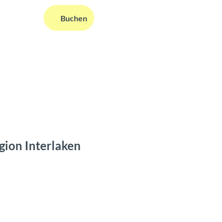
DE
Buchen
ms
nformationen
Suche
gion Interlaken