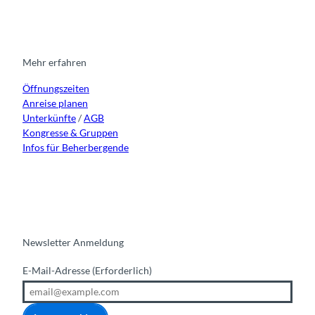
s
c
u
n
t
e
t
k
a
b
u
e
g
o
b
d
r
o
e
i
Mehr erfahren
a
k
n
Öffnungszeiten
m
Anreise planen
Unterkünfte
/
AGB
Kongresse & Gruppen
Infos für Beherbergende
Newsletter Anmeldung
E-Mail-Adresse
(Erforderlich)