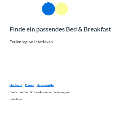
Z
DE
u
Webcams
Informationen
Suche
Menü
m
I
Finde ein passendes Bed & Breakfast
n
h
a
Ferienregion Interlaken
l
t
Startseite
Planen
Unterkünfte
Finde dein Bed & Breakfas in der Ferienregion
Interlaken