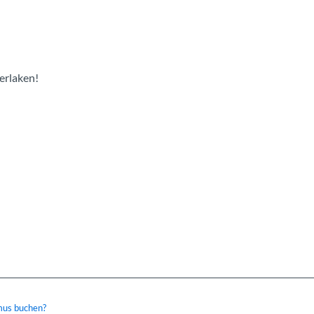
terlaken!
mus buchen?