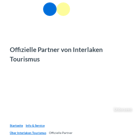
Z
DE
u
Webcams
Informationen
Suche
Menü
m
I
n
h
a
l
Offizielle Partner von Interlaken
t
Tourismus
Unterseen
Startseite
Info & Service
Über Interlaken Tourismus
Offizielle Partner