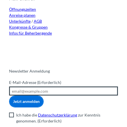
a
k
n
Öffnungszeiten
m
Anreise planen
Unterkünfte
/
AGB
Kongresse & Gruppen
Infos für Beherbergende
Newsletter Anmeldung
E-Mail-Adresse
(Erforderlich)
Jetzt anmelden
Ich habe die
Datenschutzerklärung
zur Kenntnis
genommen.
(Erforderlich)