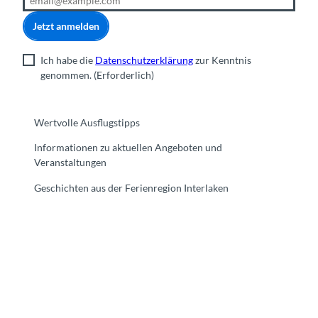
g
-
Jetzt anmelden
G
o
Ich habe die
Datenschutzerklärung
zur Kenntnis
l
genommen.
(Erforderlich)
d
s
w
Wertvolle Ausflugstipps
i
l
Informationen zu aktuellen Angeboten und
-
Veranstaltungen
N
i
Geschichten aus der Ferienregion Interlaken
e
d
e
r
r
i
F
Y
I
t
L
e
a
o
n
i
i
d
c
u
s
k
n