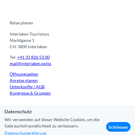
e
t
t
t
k
b
u
a
o
e
o
b
g
k
d
o
e
r
I
k
a
n
m
Reise planen
Interlaken Tourismus
Marktgasse 1
CH-3800 Interlaken
Tel:
+41 33 826 53 00
mail@interlaken.swiss
Öffnungszeiten
Anreise planen
Unterkünfte /
AGB
Kongresse & Gruppen
Datenschutz
Wir verwenden auf dieser Website Cookies, um die
Kontakt
|
Impressum
|
Datenschutz
|
Über uns
Gebrauchsfreundlichkeit zu verbessern.
Schliessen
Datenschutzerklärung