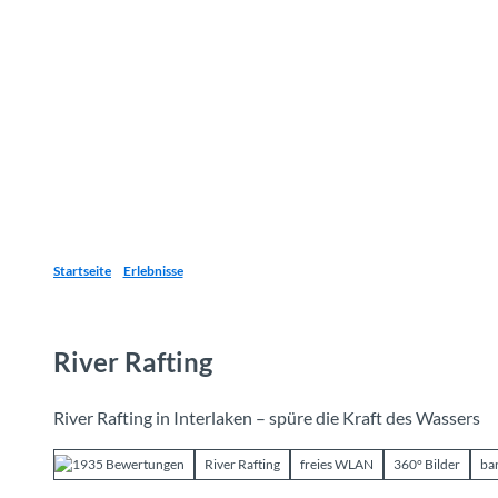
Z
u
Reiseziele
Erlebnisse
Planen
Webca
I
m
I
n
h
a
l
t
Startseite
Erlebnisse
River Rafting
River Rafting in Interlaken – spüre die Kraft des Wassers
1935 Bewertungen
River Rafting
freies WLAN
360° Bilder
bar