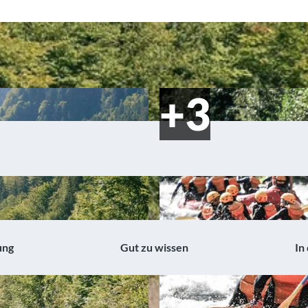
ung
Gut zu wissen
In