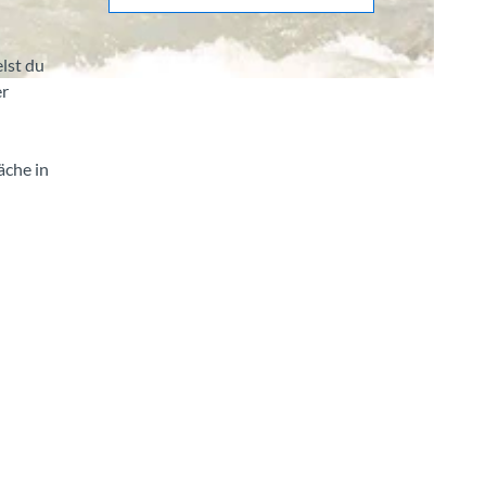
lst du
er
äche in