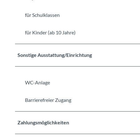
s
e
für Schulklassen
r
-
b
für Kinder (ab 10 Jahre)
o
o
t
Sonstige Ausstattung/Einrichtung
WC-Anlage
Barrierefreier Zugang
Zahlungsmöglichkeiten