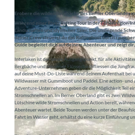
Erobere die wilden Bergbäche des Berner Oberlandes m
Während einer River Rafting Tour in der Ferienregion 
Landschaften und idyllischer Täler. Die umliegende Sc
deiner Crew steuerst du das Raftingboot durch rauschen
Guide begleitet dich auf deinem Abenteuer und zeigt dir
r
i
Interlaken ist der ideale Ausgangspunkt, für alle Aktivitä
v
Bergbäche und reissende Flüsse durchfliessen die Jungfrau 
e
auf deine Must-Do-Liste während deinem Aufenthalt bei
r
Wildwasser mit Gummiboot und Paddel. Eine action- und ad
-
Adventure-Unternehmen geben dir die Möglichkeit Teil ei
r
Stromschnellen an. Im Berner Oberland gibt es zwei Wildwas
a
Lütschine wilde Stromschnellen und Action bereit, währen
f
Abenteuer wartet. Beide Touren werden unter der Beaufsic
t
Fahrt im Wasser geht, erhältst du eine kurze Einführung u
i
n
g