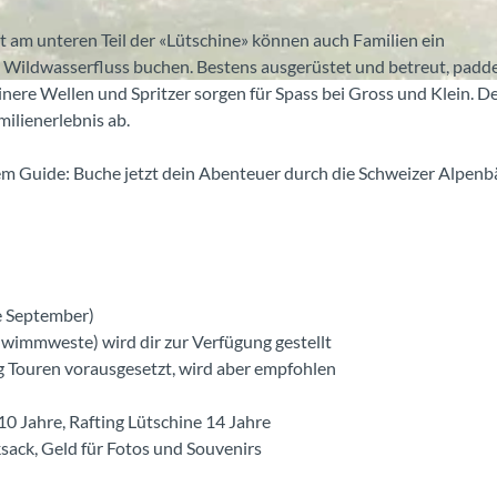
-
t am unteren Teil der «Lütschine» können auch Familien ein
s
 Wildwasserfluss buchen. Bestens ausgerüstet und betreut, padde
o
inere Wellen und Spritzer sorgen für Spass bei Gross und Klein. D
m
ilienerlebnis ab.
m
e
nem Guide: Buche jetzt dein Abenteuer durch die Schweizer Alpenb
r
-
b
o
o
t
te September)
e
immweste) wird dir zur Verfügung gestellt
-
g Touren vorausgesetzt, wird aber empfohlen
r
a
10 Jahre, Rafting Lütschine 14 Jahre
f
sack, Geld für Fotos und Souvenirs
t