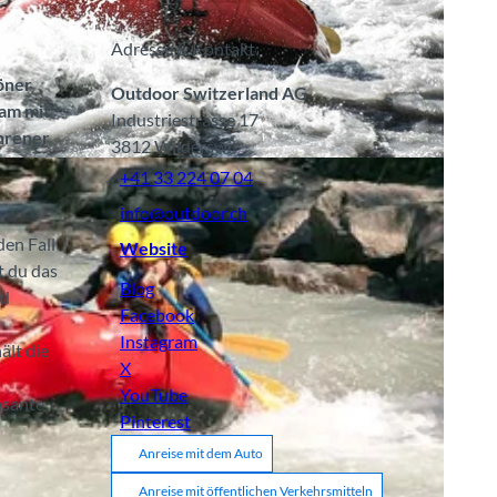
Adresse & Kontakt:
öner
Outdoor Switzerland AG
sam mit
Industriestrasse 17
ahrener
3812
Wilderswil
+41 33 224 07 04
info@outdoor.ch
den Fall
Website
 du das
Blog
nd
Facebook
Instagram
ält die
X
YouTube
asante
Pinterest
Anreise mit dem Auto
Anreise mit öffentlichen Verkehrsmitteln