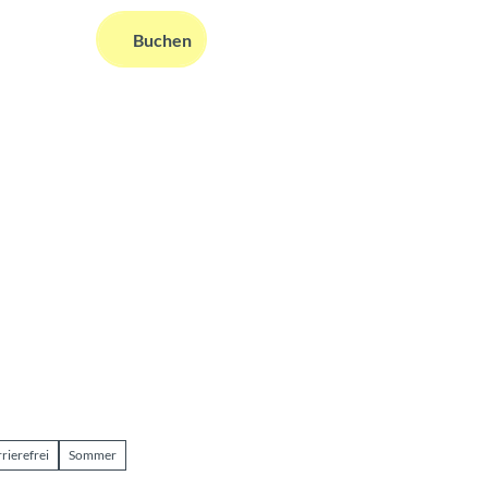
DE
Buchen
ms
nformationen
Suche
rierefrei
Sommer