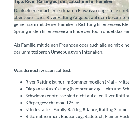
Tipp: River Rafting auf der Lütschine für Familien
-
Dank einer einfach erreichbaren Einwasserungsstelle direk
s
abenteuerliches River Rafting Angebot auf dem bekannten
o
r
gemeinsam mit deiner Familie in Richtung Brienzersee. Kle
m
i
Sprung in den Brienzersee am Ende der Tour rundet das Fam
m
v
e
e
Als Familie, mit deinen Freunden oder auch alleine mit ei
r
r
der unmittelbaren Umgebung von Interlaken.
-
-
b
r
o
Was du noch wissen solltest
a
o
f
t
River Rafting ist nur im Sommer möglich (Mai – Mit
t
e
Die ganze Ausrüstung (Neoprenanzug, Helm und Schw
i
-
Schwimmkenntnisse sind nicht auf allen River Raftin
n
a
Körpergewicht max. 125 kg
g
d
Mindestalter: Family Rafting 8 Jahre, Rafting Simme 
-
v
Bitte mitnehmen: Badeanzug, Badetuch, kleiner Ruck
s
e
o