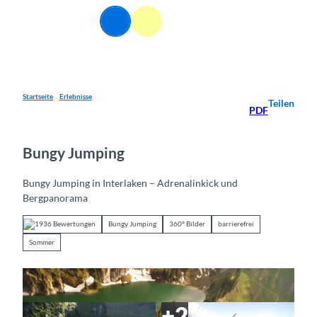
Z
DE
u
Webcams
Informationen
Suche
Menü
m
I
n
h
a
Startseite
Erlebnisse
Teilen
PDF
l
t
Bungy Jumping
Bungy Jumping in Interlaken – Adrenalinkick und
Bergpanorama
1936 Bewertungen
Bungy Jumping
360° Bilder
barrierefrei
Sommer