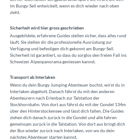
u
s
s
im Bungy-Seil entwickelt, wenn es dich wieder nach oben
n
p
p
zieht.
g
r
r
y
u
u
Sicherheit wird hier gross geschrieben
-
n
n
Ausgebildete, erfahrene Guides stellen sicher, dass alles rund
s
g
g
läuft. Sie stellen dir die professionelle Ausrüstung zur
p
-
-
Verfügung und befestigen dich gekonnt am Bungy-Seil.
r
s
f
Sicherheit ist garantiert, so dass du sorglos den freien Fall ins
u
e
r
Schweizer Alpenpanorama geniessen kannst.
n
e
o
g
-
n
-
Transport ab Interlaken
s
t
s
o
-
Wenn du dein Bungy Jumping Abenteuer buchst, wirst du in
o
m
s
Interlaken abgeholt. Danach fährst du mit den anderen
m
m
e
Abenteurern nach Erlenbach zur Talstation der
m
e
e
Stockhornbahn. Von dort aus fährst du mit der Gondel 134m
e
r
-
über den Hinterstockensee und lässt dich fallen. Die Guides
r
s
ziehen dich danach zurück in die Gondel und alle fahren
-
o
gemeinsam zurück in die Talstation. Von dort aus bringt dich
s
m
der Bus wieder zurück nach Interlaken, von wo du dein
e
m
nächstes Abenteuer starten kannst.