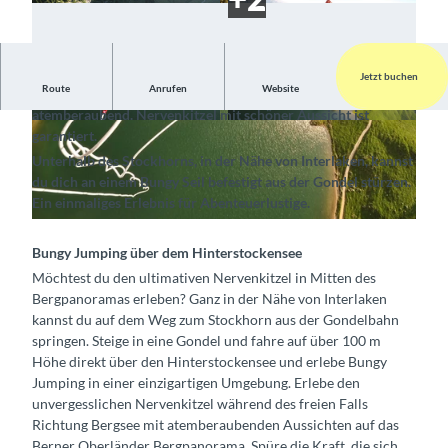
Jetzt buchen
Route
Anrufen
Website
Bungy Jumping in der Ferienregion Interlaken ist
atemberaubend. Nervenkitzel mit schöner Aussicht ist
s
s
garantiert.
t
t
Unterhalb des Stockhorns, in der Nähe von Interlaken, kannst
o
o
du dich an einem Bungy Seil befestigt aus der Gondel stürzen.
c
c
Ein einmaliges Erlebnis für Abenteuerlustige.
k
k
s
h
h
t
Bungy Jumping über dem Hinterstockensee
o
o
o
r
r
Möchtest du den ultimativen Nervenkitzel in Mitten des
c
n
n
Bergpanoramas erleben? Ganz in der Nähe von Interlaken
k
-
-
kannst du auf dem Weg zum Stockhorn aus der Gondelbahn
h
b
b
springen. Steige in eine Gondel und fahre auf über 100 m
o
u
u
Höhe direkt über den Hinterstockensee und erlebe Bungy
r
n
n
Jumping in einer einzigartigen Umgebung. Erlebe den
n
g
g
unvergesslichen Nervenkitzel während des freien Falls
-
y
y
Richtung Bergsee mit atemberaubenden Aussichten auf das
b
-
-
Berner Oberländer Bergpanorama. Spüre die Kraft, die sich