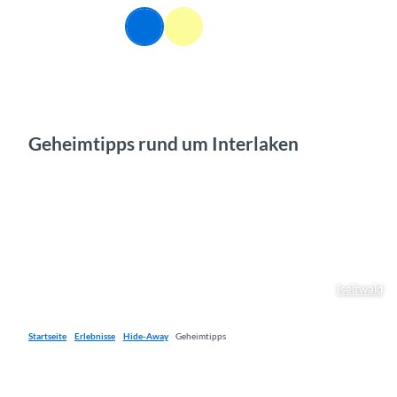
Z
DE
u
Webcams
Informationen
Suche
Menü
m
I
n
h
a
l
Geheimtipps rund um Interlaken
t
Iseltwald
Startseite
Erlebnisse
Hide-Away
Geheimtipps