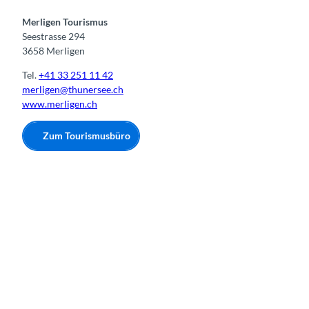
Merligen Tourismus
Seestrasse 294
3658 Merligen
Tel.
+41 33 251 11 42
merligen@thunersee.ch
www.merligen.ch
Zum Tourismusbüro