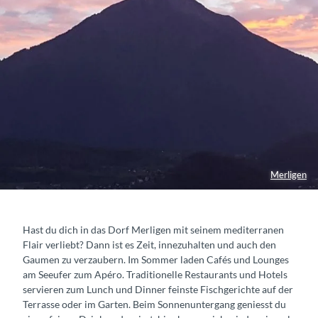
Merligen
Hast du dich in das Dorf Merligen mit seinem mediterranen
Flair verliebt? Dann ist es Zeit, innezuhalten und auch den
Gaumen zu verzaubern. Im Sommer laden Cafés und Lounges
am Seeufer zum Apéro. Traditionelle Restaurants und Hotels
servieren zum Lunch und Dinner feinste Fischgerichte auf der
Terrasse oder im Garten. Beim Sonnenuntergang geniesst du