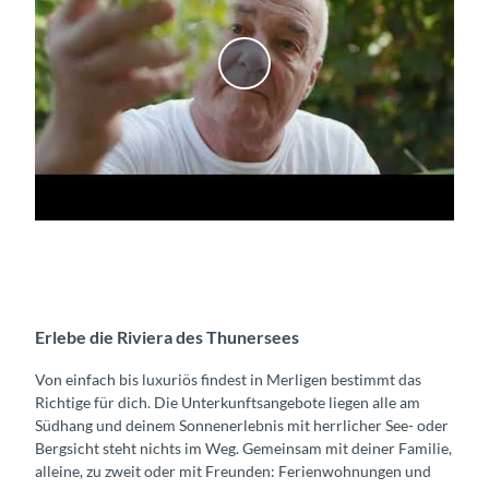
V
i
d
e
o
a
b
s
p
i
e
Erlebe die Riviera des Thunersees
l
Von einfach bis luxuriös findest in Merligen bestimmt das
e
Richtige für dich. Die Unterkunftsangebote liegen alle am
n
Südhang und deinem Sonnenerlebnis mit herrlicher See- oder
Bergsicht steht nichts im Weg. Gemeinsam mit deiner Familie,
alleine, zu zweit oder mit Freunden: Ferienwohnungen und