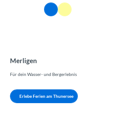
Z
DE
u
Webcams
Informationen
Suche
Menü
m
I
n
h
a
l
t
Merligen
Für dein Wasser- und Bergerlebnis
Erlebe Ferien am Thunersee