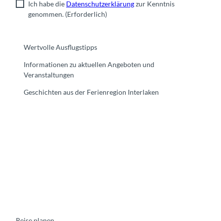
Ich habe die
Datenschutzerklärung
zur Kenntnis
genommen.
(Erforderlich)
Wertvolle Ausflugstipps
Informationen zu aktuellen Angeboten und
Veranstaltungen
Geschichten aus der Ferienregion Interlaken
F
Y
I
t
L
a
o
n
i
i
c
u
s
k
n
e
t
t
t
k
b
u
a
o
e
o
b
g
k
d
o
e
r
I
k
a
n
m
Reise planen