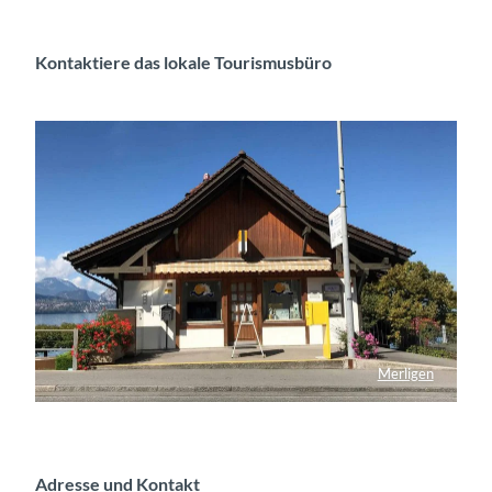
t
s
i
Kontaktiere das lokale Tourismusbüro
n
M
e
r
l
i
g
e
n
Merligen
Tourismusbüro Merligen
Adresse und Kontakt