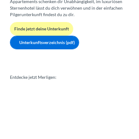
Appartements schenken dir Unabhängigkeit, im luxuriösen
Sternenhotel lässt du dich verwöhnen und in der einfachen
Pilgerunterkunft findest du zu dir.
Finde jetzt deine Unterkunft
Unterkunftsverzeichnis (pdf)
Entdecke jetzt Merligen:
E
r