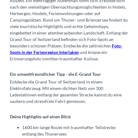
Auszeit. Ein mehrtägiger Aufenthalt lohnt sich. Erkunde dich
nach den vielseitigen Übernachtungsmöglichkeiten in Hotels,
Herbergen, Hostels, Ferienwohnungen oder auf
Campingplätzen. Rund um Thuner- und Brienzersee findest du
viele touristische Highlights und echte Geheimtipps,
eingebettet in einer atemberaubenden Landschaft. Entlang der
Grand Tour of Switzerland befinden sich Foto-Spots an
besonders schönen Plätzen. Entdecke die zahlreichen
Foto-
Spots in der Ferienregion Interlaken
und knipse ein
Erinnerungsfoto inmitten traumhafter Kulisse.
Ein umweltfreundlicher Tipp - die E-Grand Tour
Entdecke die Grand Tour of Switzerland in einem
Elektrofahrzeug. Mit einem dichten Netz von 300
Ladestationen entlang der gesamten Strecke kannst du eine
saubere und stressfreie Fahrt geniessen.
Deine Highlights auf einen Blick
1600 km lange Route mit traumhafter Teilstrecke
entlang des Thunersees