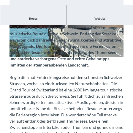
Route
Website
Entdecke die traumhafte Strecke entlang des Thunersees
Die Grand Tour of Switzerland ist eine etwa 1600 km lange
© Schweiz Tourismus, Interlaken Tourismus |
© Tourismus-Organisation Interlaken, Interlake
touristische Route durch die Schweiz. Entlang der Strecke
CC-BY-SA
n Tourismus |
CC-BY-SA
erwarten dich zahlreiche Sehenswürdigkeiten und attraktive
Ausflugsziele. Die Tour führt dich auch in die Ferienregion
Interlaken. Besuche die Highlights entlang des Thunersees
und entdecke verborgene Orte und echte Geheimtipps
© Tourismus-Organisation Interlaken, Interlaken Tourismus |
CC-BY-SA
inmitten der atemberaubenden Landschaft.
Begib dich auf Entdeckungsreise auf den schönsten Schweizer
Strassen, vorbei an eindrucksvollen Naturschönheiten. Die
Grand Tour of Switzerland ist eine 1600 km lange touristische
Strassenroute durch die Schweiz. Sie führt dich zu zahlreichen
Sehenswürdigkeiten und attraktiven Ausflugszielen, die sich in
unmittelbarer Nähe der Strecke befinden. Besuche unterwegs
die Ferienregion Interlaken. Die wunderschöne Teilstrecke
verläuft entlang des tiefblauen Thunersees. Lege einen
Zwischenstopp in Interlaken oder Thun ein und gönne dir eine