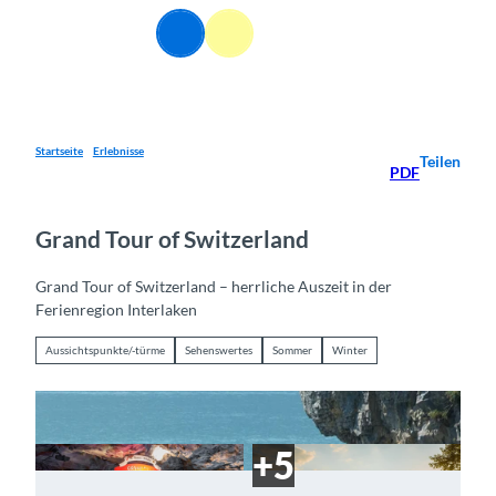
Z
DE
u
Webcams
Informationen
Suche
Menü
m
I
n
h
a
Startseite
Erlebnisse
Teilen
PDF
l
t
Grand Tour of Switzerland
Grand Tour of Switzerland – herrliche Auszeit in der
Ferienregion Interlaken
Aussichtspunkte/-türme
Sehenswertes
Sommer
Winter