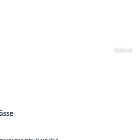
Interlaken
ässe
erienregion Interlaken sind