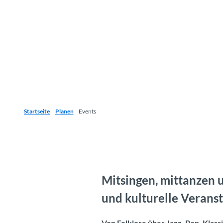
Startseite
Planen
Events
Mitsingen, mittanzen 
und kulturelle Verans
Von Folklore über Jazz, Pop, Klass