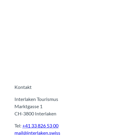
V
e
r
a
n
s
t
a
Kontakt
l
Interlaken Tourismus
t
Marktgasse 1
u
CH-3800 Interlaken
n
g
Tel:
+41 33 826 53 00
s
mail@interlaken.swiss