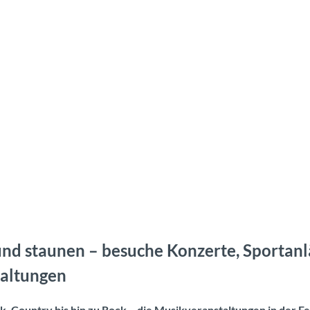
und staunen – besuche Konzerte, Sportanl
taltungen
ik, Country bis hin zu Rock – die Musikveranstaltungen in der F