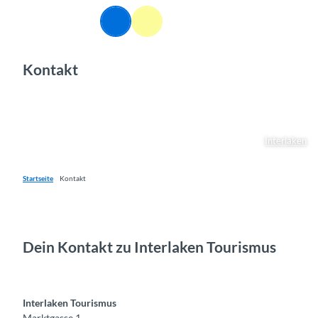
Z
DE
u
Webcams
Informationen
Suche
Menü
m
I
Kontakt
n
h
a
l
t
Interlaken
Startseite
Kontakt
Dein Kontakt zu Interlaken Tourismus
Interlaken Tourismus
Marktgasse 1