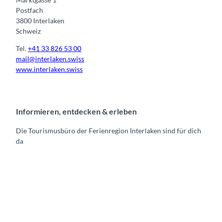
Postfach
3800 Interlaken
Schweiz
Tel.
+41 33 826 53 00
mail@interlaken.swiss
www.interlaken.swiss
Informieren, entdecken & erleben
Die Tourismusbüro der Ferienregion Interlaken sind für dich
da