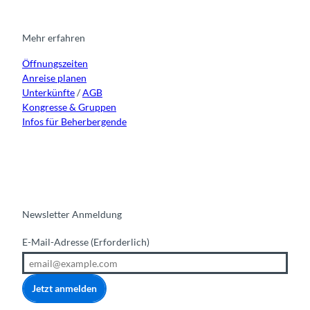
a
b
u
e
l
g
o
b
d
d
r
o
e
i
Mehr erfahren
e
a
k
n
r
Öffnungszeiten
m
s
Anreise planen
w
Unterkünfte
/
AGB
i
Kongresse & Gruppen
l
Infos für Beherbergende
Newsletter Anmeldung
E-Mail-Adresse
(Erforderlich)
Jetzt anmelden