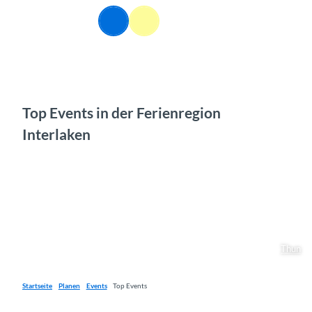
Z
DE
u
Webcams
Informationen
Suche
Menü
m
I
n
h
a
l
Top Events in der Ferienregion
t
Interlaken
Thun
Startseite
Planen
Events
Top Events