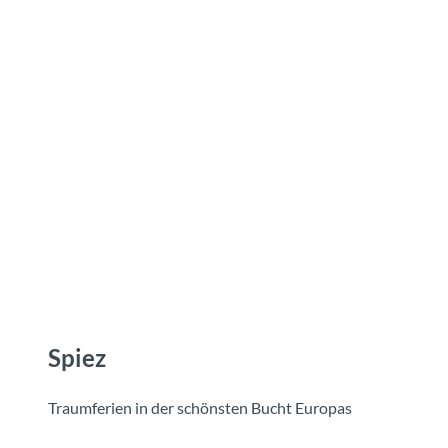
Z
u
Reiseziele
Erlebnisse
Planen
Webca
I
m
I
n
h
a
l
t
Spiez
Traumferien in der schönsten Bucht Europas