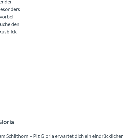
hender
 besonders
 vorbei
suche den
Ausblick
loria
m Schilthorn – Piz Gloria erwartet dich ein eindrücklicher