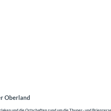
er Oberland
laken und die Ortschaften rund um die Thuner- und Brienzerse