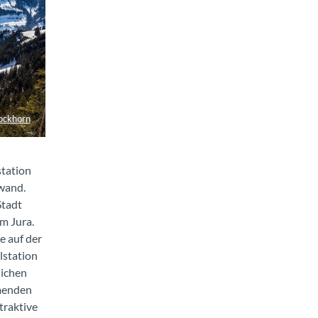
ockhorn
station
wand.
Stadt
m Jura.
e auf der
lstation
lichen
rmenden
traktive