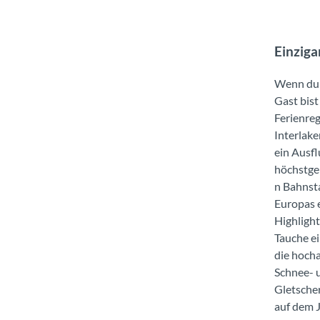
Einziga
Wenn du
Gast bist
Ferienre
Interlaken
ein Ausfl
höchstge
n Bahnst
Europas 
Highlight
Tauche ei
die hoch
Schnee- 
Gletsche
auf dem 