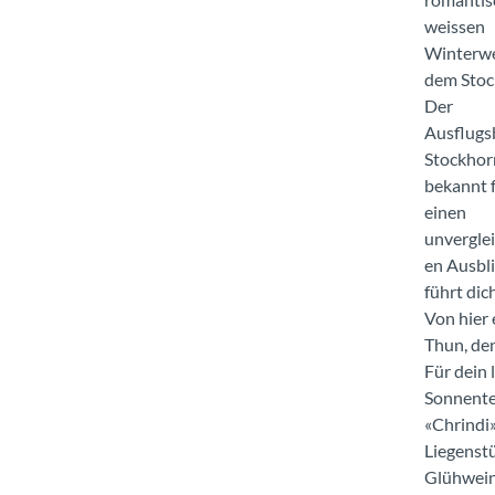
weissen
Winterwe
dem Stoc
Der
Ausflugs
Stockhorn
bekannt 
einen
unverglei
en Ausbli
führt di
Von hier 
Thun, den
Für dein
Sonnenter
«Chrindi»
Liegenst
Glühwein.