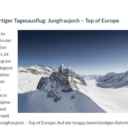
rtiger Tagesausflug: Jungfraujoch – Top of Europe
 zu
 in der
gion
, ist
ug zur
legene
ation
ein
.
n in
alpine
Jung
und
Jungfraujoch - Top of Europe
rwelt
Jungfraujoch – Top of Europe. Auf der knapp zweistündigen Bahnf