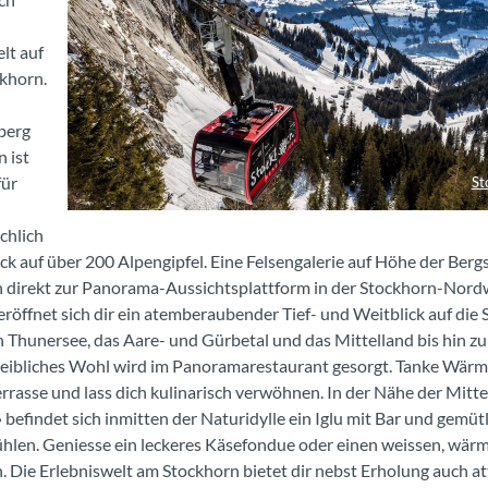
lt auf
khorn.
berg
 ist
für
St
Stockhorn Gondel Panorama Winter
chlich
ck auf über 200 Alpengipfel. Eine Felsengalerie auf Höhe der Berg
ch direkt zur Panorama-Aussichtsplattform in der Stockhorn-Nord
eröffnet sich dir ein atemberaubender Tief- und Weitblick auf die 
 Thunersee, das Aare- und Gürbetal und das Mittelland bis hin zu
 leibliches Wohl wird im Panoramarestaurant gesorgt. Tanke Wärm
rasse und lass dich kulinarisch verwöhnen. In der Nähe der Mitte
 befindet sich inmitten der Naturidylle ein Iglu mit Bar und gemüt
ühlen. Geniesse ein leckeres Käsefondue oder einen weissen, wä
 Die Erlebniswelt am Stockhorn bietet dir nebst Erholung auch at