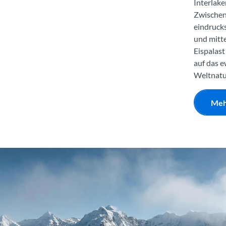
Interlak
Zwischenh
eindrucks
und mitt
Eispalas
auf das 
Weltnatu
Meh