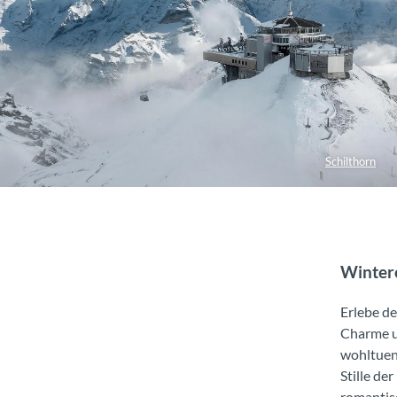
Schilthorn
Wintere
Erlebe d
Charme u
wohltue
Stille der
romantis