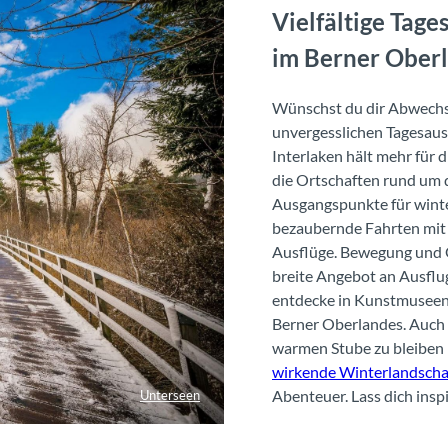
Vielfältige Tag
im Berner Ober
Wünschst du dir Abwechsl
unvergesslichen Tagesaus
Interlaken hält mehr für 
die Ortschaften rund um 
Ausgangspunkte für winte
bezaubernde Fahrten mit 
Ausflüge. Bewegung und Ge
breite Angebot an Ausfl
entdecke in Kunstmuseen 
Berner Oberlandes. Auch w
warmen Stube zu bleiben –
wirkende Winterlandscha
Abenteuer. Lass dich inspi
Unterseen