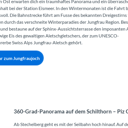
en Ost erwarten dich ein traumhaftes Panorama und ein überrasc
alt bei der Station Eismeer. In den Wintermonaten ist die Fahrt
voll. Die Bahnstrecke führt am Fusse des bekannten Dreigestirns
en durch das verschneite Winterparadies der Jungfrau Region. Be
t und bestaune auf der Sphinx-Aussichtsterrasse den imposanten 
ewige Eis des gewaltigen Aletschgletschers, der zum UNESCO-
rerbe Swiss Alps Jungfrau-Aletsch gehört.
r zum Jungfraujoch
360-Grad-Panorama auf dem Schilthorn – Piz G
Ab Stechelberg geht es mit der Seilbahn hoch hinauf. Auf de