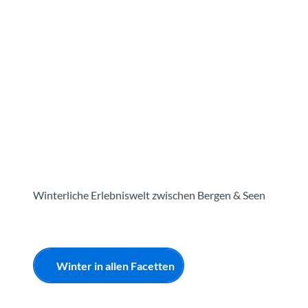
Z
u
Reiseziele
Erlebnisse
Planen
Webca
I
m
I
n
h
a
l
t
Winterliche Erlebniswelt zwischen Bergen & Seen
Winter in allen Facetten