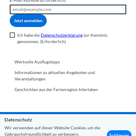
E-Mail-Adresse
(Erforderlich)
Jetzt anmelden
Ich habe die
Datenschutzerklärung
zur Kenntnis
genommen.
(Erforderlich)
Wertvolle Ausflugstipps
Informationen zu aktuellen Angeboten und
Veranstaltungen
Geschichten aus der Ferienregion Interlaken
Datenschutz
Gemeinde Interlaken
|
Impressum
|
Datenschutz
|
Kontakt
Wir verwenden auf dieser Website Cookies, um die
|
Über uns
|
Trade Corner
|
Medien
|
Partner
Gebrauchsfreundlichkeit zu verbessern.
Schliessen