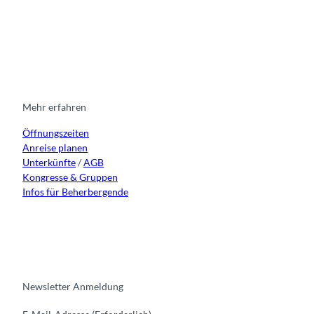
I
F
y
L
n
a
o
i
s
c
u
n
t
e
t
k
a
b
u
e
g
o
b
d
r
o
e
i
Mehr erfahren
a
k
n
Öffnungszeiten
m
Anreise planen
Unterkünfte
/
AGB
Kongresse & Gruppen
Infos für Beherbergende
Newsletter Anmeldung