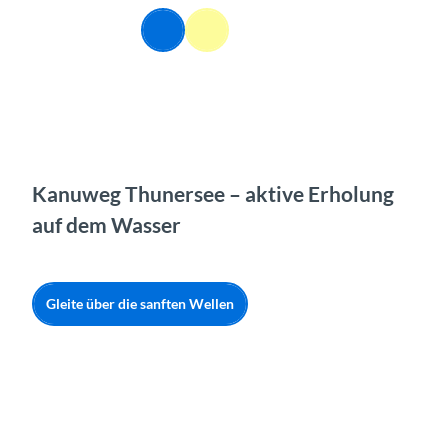
Z
DE
u
Webcams
Informationen
Suche
Menü
m
I
n
h
a
l
t
Kanuweg Thunersee – aktive Erholung
auf dem Wasser
Gleite über die sanften Wellen