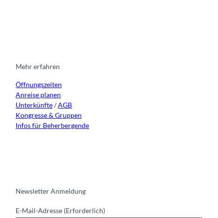
I
F
y
L
n
a
o
i
s
c
u
n
t
e
t
k
a
b
u
e
g
o
b
d
r
o
e
i
Mehr erfahren
a
k
n
Öffnungszeiten
m
Anreise planen
Unterkünfte
/
AGB
Kongresse & Gruppen
Infos für Beherbergende
Newsletter Anmeldung
E-Mail-Adresse
(Erforderlich)