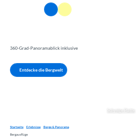
Z
DE
u
Webcams
Informationen
Suche
Menü
m
I
n
h
a
360-Grad-Panoramablick inklusive
l
t
Entdecke die Bergwelt
Schynige Platte
Startseite
Erlebnisse
Berge & Panorama
Bergausflüge