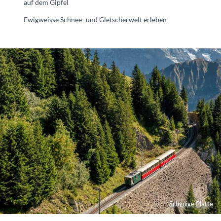
auf dem Gipfel
Ewigweisse Schnee- und Gletscherwelt erleben
Schynige Platte