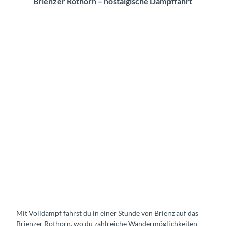
Brienzer Rothorn – nostalgische Dampffahrt
Mit Volldampf fährst du in einer Stunde von Brienz auf das
Brienzer Rothorn, wo du zahlreiche Wandermöglichkeiten