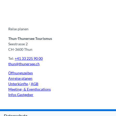
a
o
n
i
i
c
u
s
k
n
e
t
t
t
k
b
u
a
o
e
o
b
g
k
d
o
e
r
I
k
a
n
m
Reise planen
Thun-Thunersee Tourismus
Seestrasse 2
CH-3600 Thun
Tel:
+41 33 225 90 00
thun@thunersee.ch
Öffnungszeiten
Anreise planen
Unterkünfte
/
AGB
Meeting- & Eventlocations
Infos Gastgeber
Datenschutz