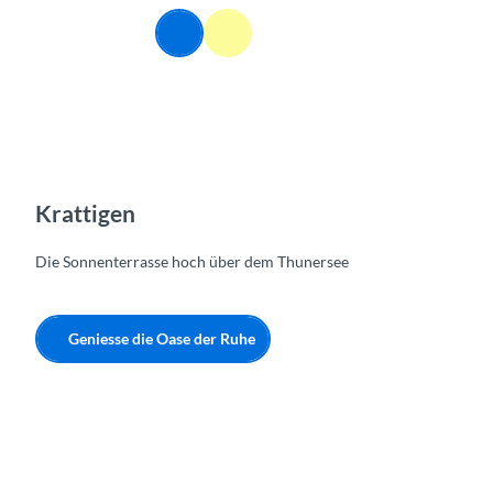
Z
DE
u
Webcams
Informationen
Suche
Menü
m
I
n
h
a
l
t
Krattigen
Die Sonnenterrasse hoch über dem Thunersee
Geniesse die Oase der Ruhe