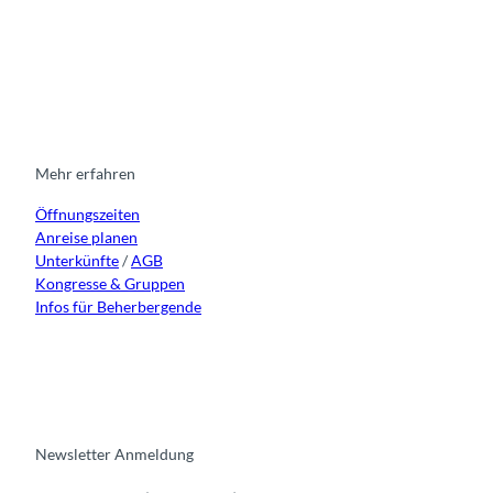
I
F
y
L
n
a
o
i
s
c
u
n
t
e
t
k
a
b
u
e
g
o
b
d
r
o
e
i
Mehr erfahren
a
k
n
Öffnungszeiten
m
Anreise planen
Unterkünfte
/
AGB
Kongresse & Gruppen
Infos für Beherbergende
Newsletter Anmeldung