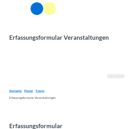
Z
u
Webcams
Informationen
Suche
Menü
m
I
n
h
Erfassungsformular Veranstaltungen
a
l
t
Interlaken
Startseite
Planen
Events
Erfassungsformular Veranstaltungen
Erfassungsformular