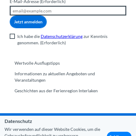
E-Mail-Adresse
(Erforderlich)
Jetzt anmelden
Ich habe die
Datenschutzerklärung
zur Kenntnis
genommen.
(Erforderlich)
Wertvolle Ausflugstipps
Informationen zu aktuellen Angeboten und
Veranstaltungen
Geschichten aus der Ferienregion Interlaken
Datenschutz
Gemeinde Interlaken
|
Impressum
|
Datenschutz
|
Kontakt
Wir verwenden auf dieser Website Cookies, um die
|
Über uns
|
Trade Corner
|
Medien
|
Partner
Gebrauchsfreundlichkeit zu verbessern.