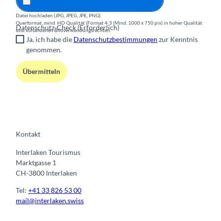
Datei hochladen (JPG, JPEG, JPE, PNG)
Querformat, mind. HD Qualität (Format 4:3 |Mind. 1000 x 750 pix) in hoher Qualität
Datenschutz-Check
(Erforderlich)
und vohandenen Bildverwendungsrechten.
Ja, ich habe die
Datenschutzbestimmungen
zur Kenntnis
genommen.
Übermitteln
Kontakt
Interlaken Tourismus
Marktgasse 1
CH-3800 Interlaken
Tel:
+41 33 826 53 00
mail@interlaken.swiss