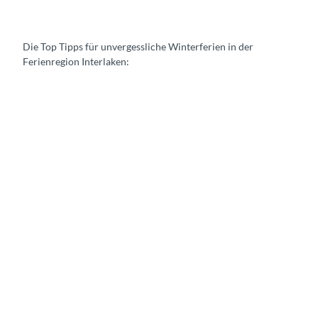
Die Top Tipps für unvergessliche Winterferien in der
Ferienregion Interlaken:
A
k
t
i
v
i
t
ä
t