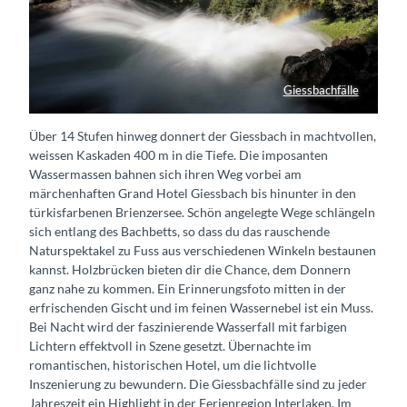
Giessbachfälle
Giessbach-Wasserfall von oben
Über 14 Stufen hinweg donnert der Giessbach in machtvollen,
weissen Kaskaden 400 m in die Tiefe. Die imposanten
Wassermassen bahnen sich ihren Weg vorbei am
märchenhaften Grand Hotel Giessbach bis hinunter in den
türkisfarbenen Brienzersee. Schön angelegte Wege schlängeln
sich entlang des Bachbetts, so dass du das rauschende
Naturspektakel zu Fuss aus verschiedenen Winkeln bestaunen
kannst. Holzbrücken bieten dir die Chance, dem Donnern
ganz nahe zu kommen. Ein Erinnerungsfoto mitten in der
erfrischenden Gischt und im feinen Wassernebel ist ein Muss.
Bei Nacht wird der faszinierende Wasserfall mit farbigen
Lichtern effektvoll in Szene gesetzt. Übernachte im
romantischen, historischen Hotel, um die lichtvolle
Inszenierung zu bewundern. Die Giessbachfälle sind zu jeder
Jahreszeit ein Highlight in der Ferienregion Interlaken. Im