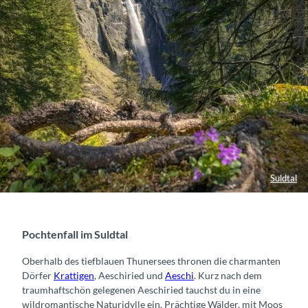
Suldtal
Pochtenfall im Suldtal
Oberhalb des tiefblauen Thunersees thronen die charmanten
Dörfer
Krattigen
, Aeschiried und
Aeschi
. Kurz nach dem
traumhaftschön gelegenen Aeschiried tauchst du in eine
wildromantische Naturidylle ein. Prächtige Wälder, mit Moos