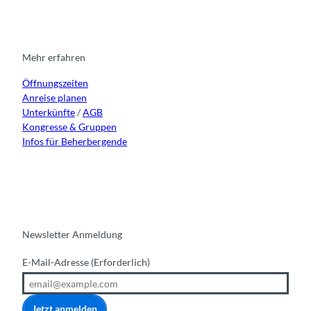
e
t
e
t
k
a
b
u
e
g
o
b
d
r
o
e
i
Mehr erfahren
a
k
n
Öffnungszeiten
m
Anreise planen
Unterkünfte
/
AGB
Kongresse & Gruppen
Infos für Beherbergende
Newsletter Anmeldung
E-Mail-Adresse
(Erforderlich)
Jetzt anmelden