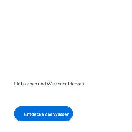
Z
u
Reiseziele
Erlebnisse
Planen
Webca
I
m
I
n
h
a
l
t
Eintauchen und Wasser entdecken
Entdecke das Wasser