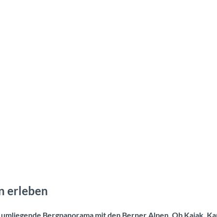
n erleben
 umliegende Bergpanorama mit den Berner Alpen. Ob Kajak, Kan