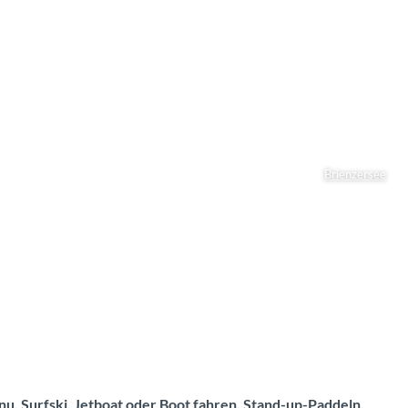
Brienzersee
u, Surfski, Jetboat oder Boot fahren, Stand-up-Paddeln,