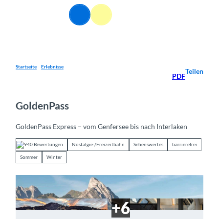
Z
DE
u
Webcams
Informationen
Suche
Menü
m
I
n
h
a
Startseite
Erlebnisse
Teilen
PDF
l
t
GoldenPass
GoldenPass Express − vom Genfersee bis nach Interlaken
940 Bewertungen
Nostalgie-/Freizeitbahn
Sehenswertes
barrierefrei
Sommer
Winter