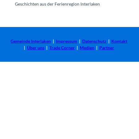
Geschichten aus der Ferienregion Interlaken
Gemeinde Interlaken
|
Impressum
|
Datenschutz
|
Kontakt
|
Über uns
|
Trade Corner
|
Medien
|
Partner