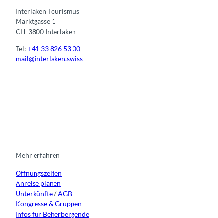
Interlaken Tourismus
Marktgasse 1
CH-3800 Interlaken
Tel:
+41 33 826 53 00
mail@interlaken.swiss
I
F
y
L
n
a
o
i
s
c
u
n
t
e
t
k
a
b
u
e
g
o
b
d
r
o
e
i
Mehr erfahren
a
k
n
Öffnungszeiten
m
Anreise planen
Unterkünfte
/
AGB
Kongresse & Gruppen
Infos für Beherbergende