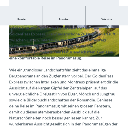
Route
Anrufen
Website
Reise bequem mit dem Zug in das Herzen der Schweiz
Erlebe eine unvergessliche Panoramafahrt auf dem
©
CC-BY-SA
©
CC-BY-SA
GoldenPass Express. Die wunderschöne Zugstrecke verläuft
zwischen Luzern, Interlaken und Montreux. Unterwegs
bestaunst du die imposanten Berggipfel und die
vorbeziehenden, malerischen Naturlandschaften. Geniesse
eine komfortable Reise im Panoramazug.
©
CC-BY-SA
Wie ein grandioser Landschaftsfilm zieht das einmalige
Bergpanorama an den Zugfenstern vorbei. Der GoldenPass
Express zwischen Interlaken und Montreux präsentiert dir die
Aussicht auf die kargen Gipfel der Zentralalpen, auf das
unvergleichliche Dreigestirn von Eiger, Mönch und Jungfrau
sowie die Bilderbuchlandschaften der Romandie. Geniesse
deine Reise im Panoramazug mit seinen grossen Fenstern,
damit du diesen atemberaubenden Ausblick auf die
Naturschönheiten noch besser geniessen kannst. Zur
wunderbaren Aussicht gesellt sich in den Panoramazügen der