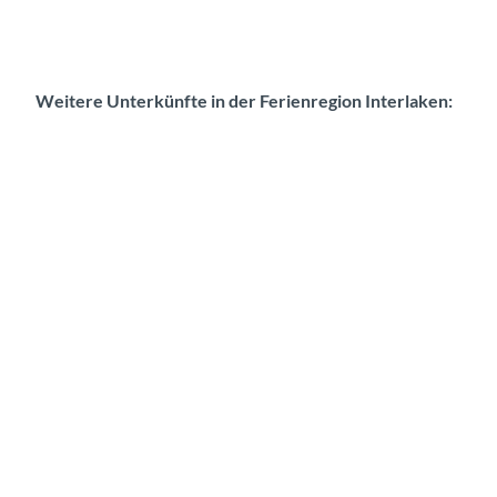
Weitere Unterkünfte in der Ferienregion Interlaken:
H
o
t
e
l
s