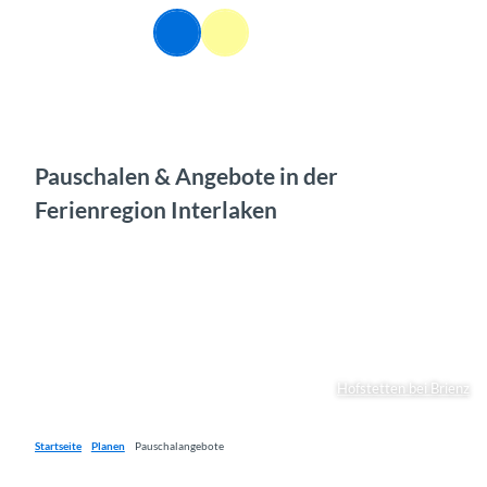
Z
DE
u
Webcams
Informationen
Suche
Menü
m
I
n
h
a
l
Pauschalen & Angebote in der
t
Ferienregion Interlaken
Hofstetten bei Brienz
Startseite
Planen
Pauschalangebote