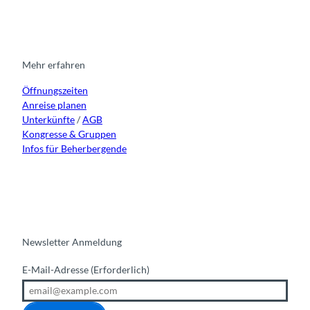
u
s
c
u
n
s
t
e
t
k
c
a
b
u
e
h
g
o
b
d
a
r
o
e
i
Mehr erfahren
l
a
k
n
e
Öffnungszeiten
m
Anreise planen
Unterkünfte
/
AGB
Kongresse & Gruppen
Infos für Beherbergende
Newsletter Anmeldung
E-Mail-Adresse
(Erforderlich)