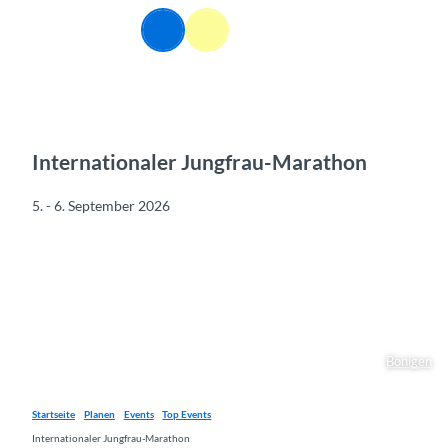
Z
DE
u
Webcams
Informationen
Suche
Menü
m
I
n
h
a
l
Internationaler Jungfrau-Marathon
t
5. - 6. September 2026
Bönigen
Startseite
Planen
Events
Top Events
Internationaler Jungfrau-Marathon