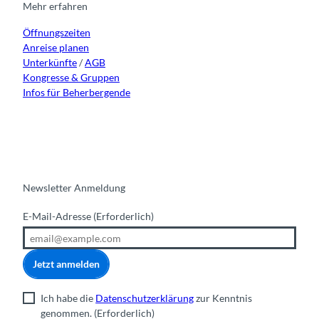
r
o
e
i
Mehr erfahren
a
k
n
Öffnungszeiten
m
Anreise planen
Unterkünfte
/
AGB
Kongresse & Gruppen
Infos für Beherbergende
Newsletter Anmeldung
E-Mail-Adresse
(Erforderlich)
Jetzt anmelden
Ich habe die
Datenschutzerklärung
zur Kenntnis
genommen.
(Erforderlich)