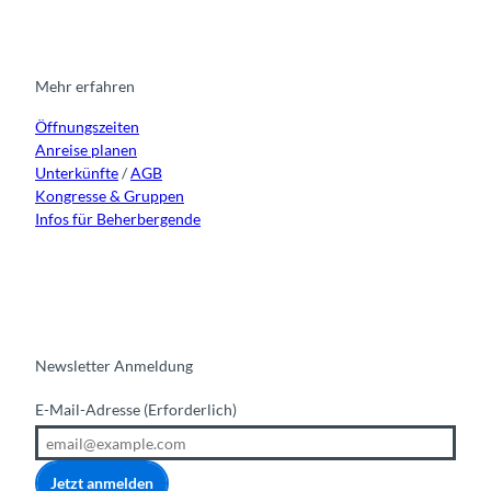
t
e
t
k
a
b
u
e
g
o
b
d
r
o
e
i
Mehr erfahren
a
k
n
Öffnungszeiten
m
Anreise planen
Unterkünfte
/
AGB
Kongresse & Gruppen
Infos für Beherbergende
Newsletter Anmeldung
E-Mail-Adresse
(Erforderlich)
Jetzt anmelden