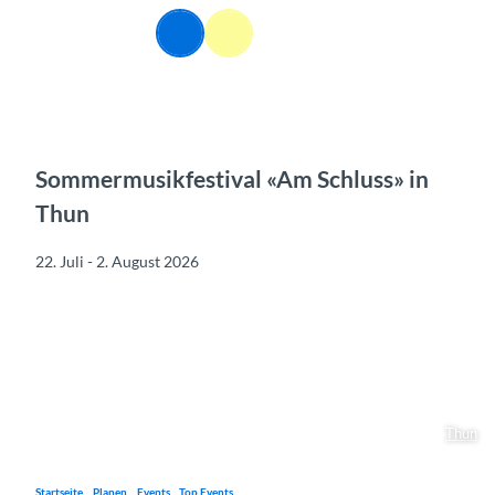
Z
DE
u
Webcams
Informationen
Suche
Menü
m
I
n
h
a
l
Sommermusikfestival «Am Schluss» in
t
Thun
22. Juli - 2. August 2026
Thun
Startseite
Planen
Events
Top Events