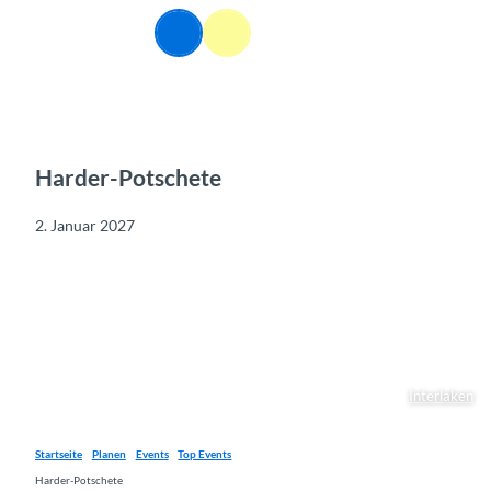
Z
DE
u
Webcams
Informationen
Suche
Menü
m
I
n
h
a
l
Harder-Potschete
t
2. Januar 2027
Interlaken
Startseite
Planen
Events
Top Events
Harder-Potschete