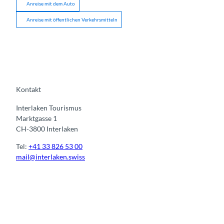
Anreise mit dem Auto
Anreise mit öffentlichen Verkehrsmitteln
Kontakt
Interlaken Tourismus
Marktgasse 1
CH-3800 Interlaken
Tel:
+41 33 826 53 00
mail@interlaken.swiss
I
F
y
L
n
a
o
i
s
c
u
n