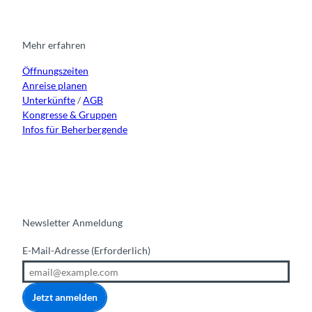
t
e
t
k
a
b
u
e
g
o
b
d
r
o
e
i
Mehr erfahren
a
k
n
Öffnungszeiten
m
Anreise planen
Unterkünfte
/
AGB
Kongresse & Gruppen
Infos für Beherbergende
Newsletter Anmeldung
E-Mail-Adresse
(Erforderlich)
Jetzt anmelden