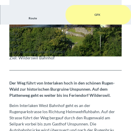
GPX
Route
0:49 h
3,21 km
© Interlaken Tourismus, Interlaken Tourismus
© Interlaken Tourismus, Interlaken Tourismus
53 m
32 m
563 m
615 m
52 m
Start: Interlaken West Bahnhof
Ziel: Wilderswil Bahnhof
© Interlaken Tourismus, Interlaken Tourismus
Der Weg führt von Interlaken hoch in den schönen Rugen-
Wald zur historischen Burgruine Unspunnen. Auf dem
Plattenweg geht es weiter bis ins Feriendorf Wilderswil.
Beim Interlaken West Bahnhof geht es an der
Rugenparkstrasse los Richtung Heimwehfluhbahn. Auf der
Strasse führt der Weg bergauf durch den Rugenwald am
Seilpark vorbei bis zum Gasthof Unspunnen. Die
Autobahnbrücke wird überquert und nach der Rugenbräu