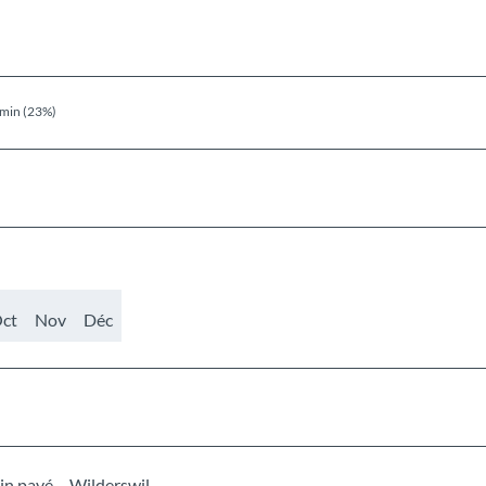
min (23%)
ct
Nov
Déc
n pavé – Wilderswil