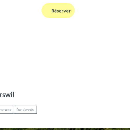
FR
Réserver
Webcams
Information
Recherche
rswil
anorama
Randonnée