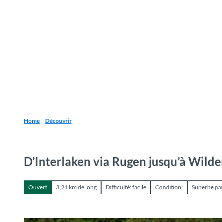
T
o
Destinations
Découvrir
Planification
c
o
n
t
e
n
t
Home
Découvrir
D’Interlaken via Rugen jusqu’à Wilde
Ouvert
3,21 km de long
Difficulté: facile
Condition:
Superbe p