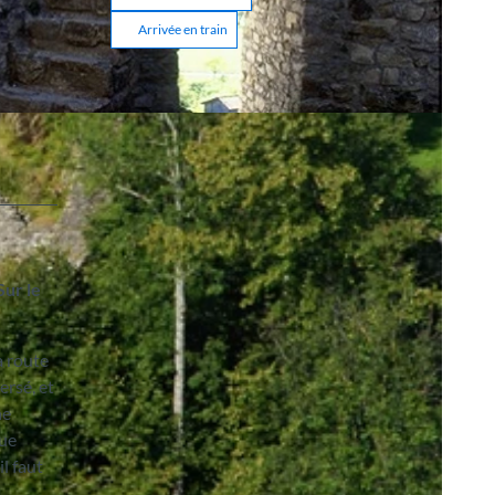
Arrivée en train
Sur le
a route
ersé, et
ne
vue
l faut