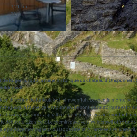
3,21 km
32 m
615 m
© Interlaken Tourismus, Interlaken Tourismus
êt de Rugen jusqu'à la ruine historique du château d'Unspunnen. 
Wilderswil.
ark en direction du funiculaire Heimwehfluh. Le chemin monte par l
anche jusqu'à l'auberge Unspunnen. Le pont de l'autoroute est trav
 au-dessus de la route asphaltée. Le chemin en gravier montant mè
 le début du 12e siècle. Le chemin pavé vers Wilderswil offre une 
ue paysage montagneux du lac de Brienz. À l'arrivée à Wilderswil, i
ues centaines de mètres. La Kirchgasse conduit jusqu'à la gare de