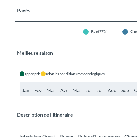
Pavés
Rue (77%)
Che
Meilleure saison
approprié
selon les conditions météorologiques
Jan
Fév
Mar
Avr
Mai
Jui
Jui
Aoû
Sep
O
Description de l'itinéraire
Interlaken Ouest – Rugen – Ruine d'Unspunnen – Chemi