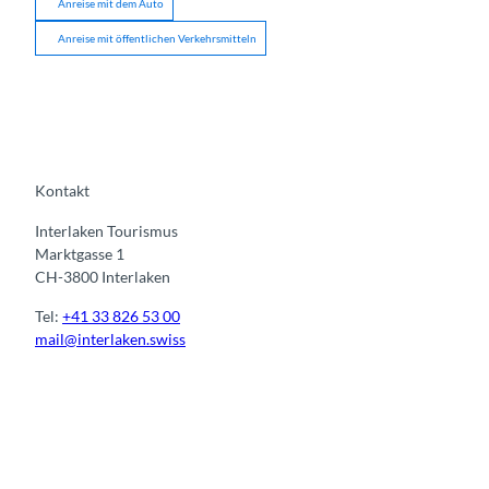
Anreise mit dem Auto
Anreise mit öffentlichen Verkehrsmitteln
Kontakt
Interlaken Tourismus
Marktgasse 1
CH-3800 Interlaken
Tel:
+41 33 826 53 00
mail@interlaken.swiss
I
F
y
L
n
a
o
i
s
c
u
n
t
e
t
k