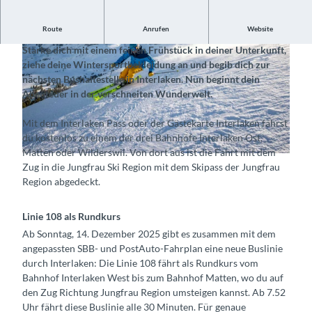
Route
Anrufen
Website
Fahre bequem mit dem Bus und Zug ins Winterparadies
Stärke dich mit einem feinen Frühstück in deiner Unterkunft,
ziehe deine Wintersportbekleidung an und begib dich zur
nächsten Bushaltestelle in Interlaken. Nun beginnt dein
Abenteuer in der verschneiten Wunderwelt.
Mit dem Interlaken Pass oder der Gästekarte Interlaken fährst
©
CC-BY-SA
du kostenlos zu einem der drei Bahnhöfe Interlaken Ost,
Matten oder Wilderswil. Von dort aus ist die Fahrt mit dem
©
CC-BY-NC
Zug in die Jungfrau Ski Region mit dem Skipass der Jungfrau
Region abgedeckt.
Linie 108 als Rundkurs
Ab Sonntag, 14. Dezember 2025 gibt es zusammen mit dem
angepassten SBB- und PostAuto-Fahrplan eine neue Buslinie
durch Interlaken: Die Linie 108 fährt als Rundkurs vom
Bahnhof Interlaken West bis zum Bahnhof Matten, wo du auf
den Zug Richtung Jungfrau Region umsteigen kannst. Ab 7.52
Uhr fährt diese Buslinie alle 30 Minuten. Für genaue