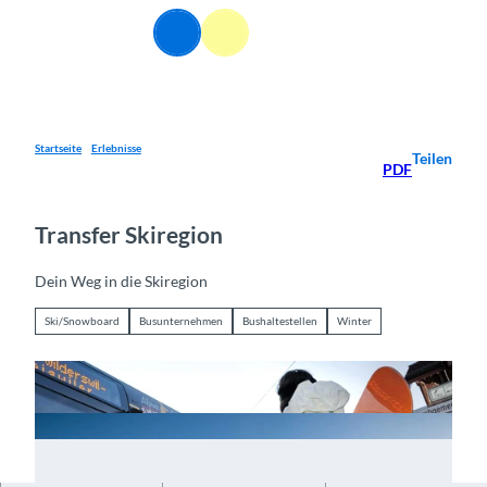
Z
DE
u
Webcams
Informationen
Suche
Menü
m
I
n
h
a
Startseite
Erlebnisse
Teilen
PDF
l
t
Transfer Skiregion
Dein Weg in die Skiregion
Ski/Snowboard
Busunternehmen
Bushaltestellen
Winter