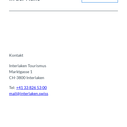
Kontakt
Interlaken Tourismus
Marktgasse 1
CH-3800 Interlaken
Tel:
+41 33 826 53 00
mail@interlaken.swiss
I
F
y
L
n
a
o
i
s
c
u
n