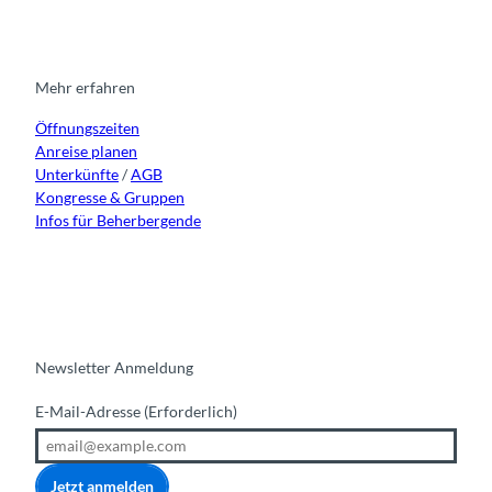
t
e
t
k
a
b
u
e
g
o
b
d
r
o
e
i
Mehr erfahren
a
k
n
Öffnungszeiten
m
Anreise planen
Unterkünfte
/
AGB
Kongresse & Gruppen
Infos für Beherbergende
Newsletter Anmeldung
E-Mail-Adresse
(Erforderlich)
Jetzt anmelden