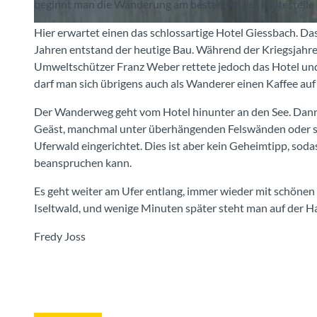
beginnt man die Wanderung am besten bei der Haltestelle
Hier erwartet einen das schlossartige Hotel Giessbach. D
© Interlaken Tourismus
Jahren entstand der heutige Bau. Während der Kriegsjahre 
Umweltschützer Franz Weber rettete jedoch das Hotel und 
darf man sich übrigens auch als Wanderer einen Kaffee auf
Der Wanderweg geht vom Hotel hinunter an den See. Dann
Geäst, manchmal unter überhängenden Felswänden oder sogar
Uferwald eingerichtet. Dies ist aber kein Geheimtipp, sod
beanspruchen kann.
Es geht weiter am Ufer entlang, immer wieder mit schönen 
Iseltwald, und wenige Minuten später steht man auf der Ha
Fredy Joss