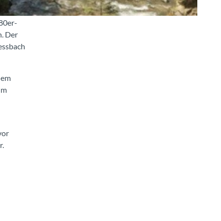
80er-
h. Der
iessbach
dem
im
vor
r.