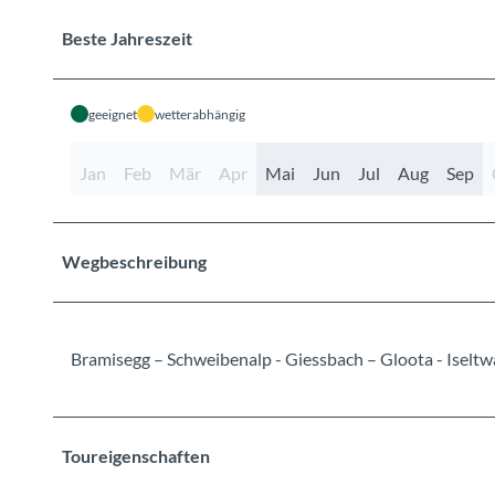
Beste Jahreszeit
geeignet
wetterabhängig
Jan
Feb
Mär
Apr
Mai
Jun
Jul
Aug
Sep
Wegbeschreibung
Bramisegg – Schweibenalp - Giessbach – Gloota - Iseltw
Toureigenschaften