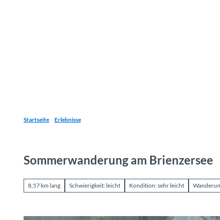
Z
u
Reiseziele
Erlebnisse
Planen
Webca
I
m
I
n
h
a
l
t
Startseite
Erlebnisse
Sommerwanderung am Brienzersee
8,57 km lang
Schwierigkeit: leicht
Kondition: sehr leicht
Wanderu