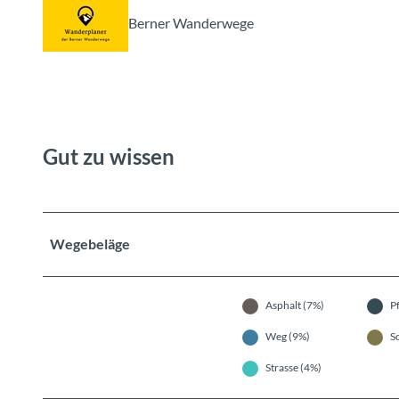
Berner Wanderwege
Gut zu wissen
Wegebeläge
Asphalt (7%)
P
Weg (9%)
S
Strasse (4%)