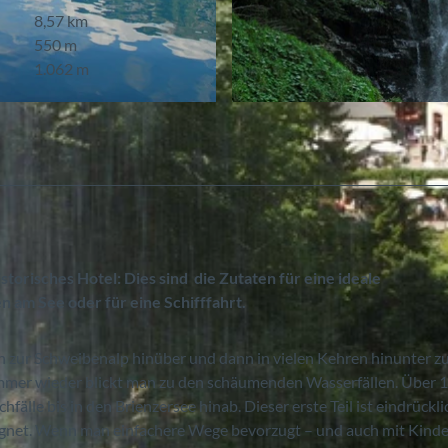
8,57 km
550 m
1.062 m
© Berner Wanderwege
orisches Hotel: Dies sind die Zutaten für eine ideale
 am See oder für eine Schifffahrt.
n zur Schweibenalp hinüber und dann in vielen Kehren hinunter 
immer wieder blickt man zu den schäumenden Wasserfällen. Über 
lle bis in den Brienzersee hinab. Dieser erste Teil ist eindrückli
ignet. Wenn man einfachere Wege bevorzugt – und auch mit Kinde