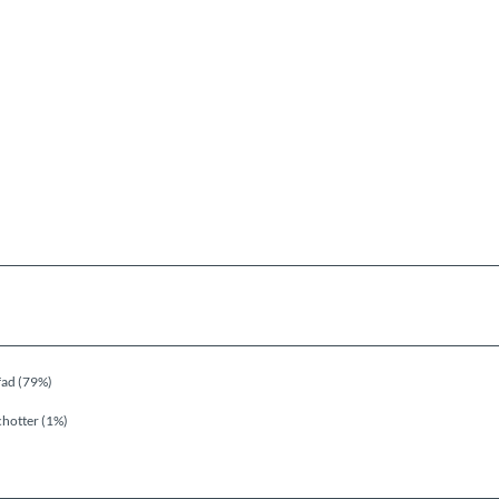
fad (79%)
chotter (1%)