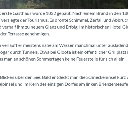
 «Abzweigung Giessbach».
as erste Gasthaus wurde 1832 gebaut. Nach einem Brand in den 18
versiegte der Tourismus. Es drohte Schimmel, Zerfall und Abbruc
verhalf ihm zu neuem Glanz und Erfolg. Im historischen Hotel G
 der Terrasse genehmigen.
 verläuft er meistens nahe am Wasser, manchmal unter ausladen
 durch Tunnels. Etwa bei Gloota ist ein öffentlicher Grillplatz 
ass man an schönen Sommertagen keine Feuerstelle für sich allein
Blicken über den See. Bald entdeckt man die Schneckeninsel kurz 
lbinsel und im Kern des einzigen Dorfes am linken Brienzerseeufe