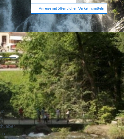
Anreise mit öffentlichen Verkehrsmitteln
zum
14
ch, aber
rn –,