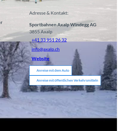
Adresse & Kontakt:
er
Sportbahnen Axalp Windegg AG
3855
Axalp
+41 33 951 26 32
G |
CC-BY-SA
info@axalp.ch
itten
en
Website
Anreise mit dem Auto
schen
Anreise mit öffentlichen Verkehrsmitteln