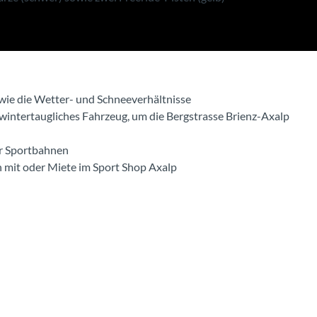
p
i
e
l
owie die Wetter- und Schneeverhältnisse
wintertaugliches Fahrzeug, um die Bergstrasse Brienz-Axalp
e
er Sportbahnen
n
 mit oder Miete im Sport Shop Axalp