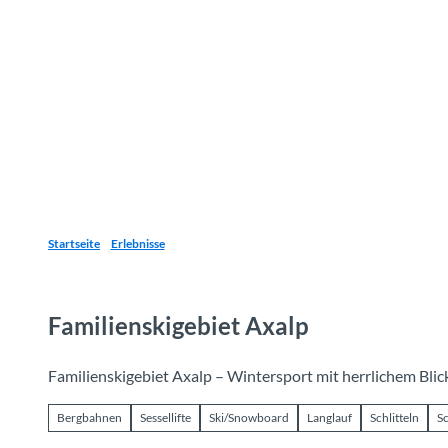
Z
u
Reiseziele
Erlebnisse
Planen
Webca
I
m
I
n
h
a
l
t
Startseite
Erlebnisse
Familienskigebiet Axalp
Familienskigebiet Axalp – Wintersport mit herrlichem Blic
Bergbahnen
Sessellifte
Ski/Snowboard
Langlauf
Schlitteln
S