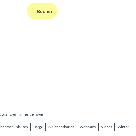
DE
Buchen
ms
nformationen
Suche
k auf den Brienzersee
chneeschuhlaufen
Berge
Alplandschaften
Webcams
Videos
Winter