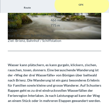
GPX
Route
5:15 h
18,20 km
© Mike Kaufmann, Interlaken Tourismus, Interla
© Mike Kaufmann, Interlaken Tourismus, Interla
466 m
466 m
ken Tourismus
ken Tourismus
565 m
775 m
210 m
Start: Bönigen, Schiffstation
Ziel: Brienz, Bahnhof / Schiffstation
© Mike Kaufmann, Interlaken Tourismus, Interlaken Tourismus
Wasser kann plätschern, es kann gurgeln, klickern, zischen,
rauschen, tosen, donnern. Eine berauschende Wanderung ist
der «Weg der drei Wasserfälle» von Bönigen über Iseltwald
nach Brienz. Die Wanderung ist ein ganz besonderes Erlebnis
für Familien sowie kleine und grosse Wanderer. Auf Schusters
Rappen geht es zu drei eindrucksvollen Wasserfällen der
Ferienregion Interlaken. Je nach Leistungsgrad kann der Weg
an einem Stück oder in mehreren Etappen gewandert werden.