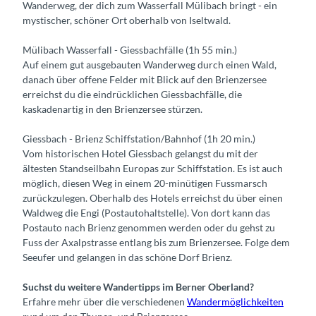
Wanderweg, der dich zum Wasserfall Mülibach bringt - ein
mystischer, schöner Ort oberhalb von Iseltwald.
Mülibach Wasserfall - Giessbachfälle (1h 55 min.)
Auf einem gut ausgebauten Wanderweg durch einen Wald,
danach über offene Felder mit Blick auf den Brienzersee
erreichst du die eindrücklichen Giessbachfälle, die
kaskadenartig in den Brienzersee stürzen.
Giessbach - Brienz Schiffstation/Bahnhof (1h 20 min.)
Vom historischen Hotel Giessbach gelangst du mit der
ältesten Standseilbahn Europas zur Schiffstation. Es ist auch
möglich, diesen Weg in einem 20-minütigen Fussmarsch
zurückzulegen. Oberhalb des Hotels erreichst du über einen
Waldweg die Engi (Postautohaltstelle). Von dort kann das
Postauto nach Brienz genommen werden oder du gehst zu
Fuss der Axalpstrasse entlang bis zum Brienzersee. Folge dem
Seeufer und gelangen in das schöne Dorf Brienz.
Suchst du weitere Wandertipps im Berner Oberland?
Erfahre mehr über die verschiedenen
Wandermöglichkeiten