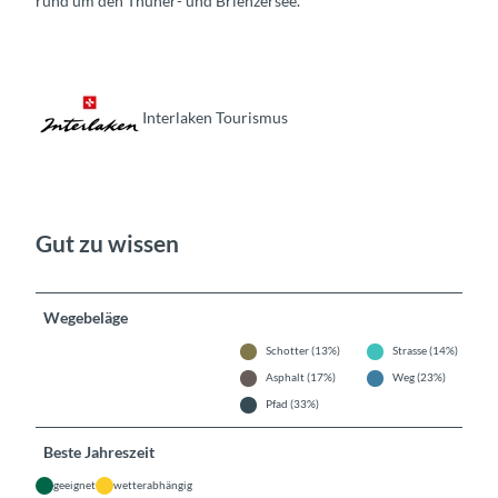
rund um den Thuner- und Brienzersee.
Interlaken Tourismus
Gut zu wissen
Wegebeläge
Schotter (13%)
Strasse (14%)
Asphalt (17%)
Weg (23%)
Pfad (33%)
Beste Jahreszeit
geeignet
wetterabhängig