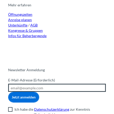
r
o
e
i
Mehr erfahren
a
k
n
Öffnungszeiten
m
Anreise planen
Unterkünfte
/
AGB
Kongresse & Gruppen
Infos für Beherbergende
Newsletter Anmeldung
E-Mail-Adresse
(Erforderlich)
Jetzt anmelden
Ich habe die
Datenschutzerklärung
zur Kenntnis