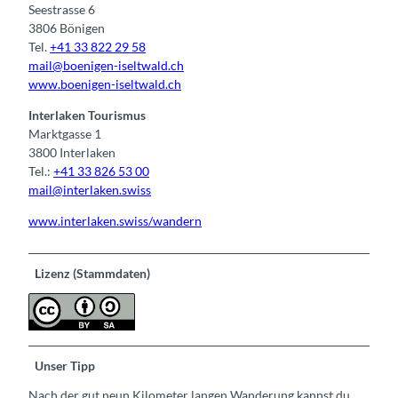
Seestrasse 6
3806 Bönigen
Tel.
+41 33 822 29 58
mail@boenigen-iseltwald.ch
www.boenigen-iseltwald.ch
Interlaken Tourismus
Marktgasse 1
3800 Interlaken
Tel.:
+41 33 826 53 00
mail@interlaken.swiss
www.interlaken.swiss/wandern
Lizenz (Stammdaten)
Unser Tipp
Nach der gut neun Kilometer langen Wanderung kannst du