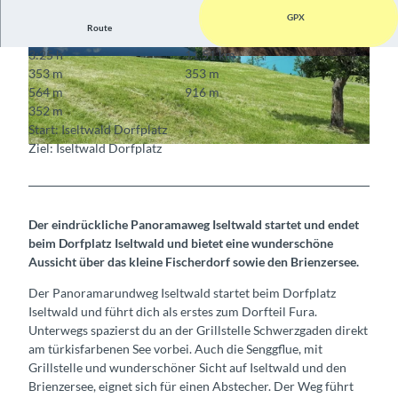
GPX
Route
3:25 h
11,51 km
© web@interlakentourism.ch, Bönigen-Iseltwal
© Interlaken Tourismus, Interlaken Tourismus
353 m
353 m
d Tourismus, Interlaken Tourismus |
CC-BY-SA
564 m
916 m
352 m
Start: Iseltwald Dorfplatz
Ziel: Iseltwald Dorfplatz
© Interlaken Tourismus, Interlaken Tourismus |
CC-BY-SA
Der eindrückliche Panoramaweg Iseltwald startet und endet
beim Dorfplatz Iseltwald und bietet eine wunderschöne
Aussicht über das kleine Fischerdorf sowie den Brienzersee.
Der Panoramarundweg Iseltwald startet beim Dorfplatz
Iseltwald und führt dich als erstes zum Dorfteil Fura.
Unterwegs spazierst du an der Grillstelle Schwerzgaden direkt
am türkisfarbenen See vorbei. Auch die Senggflue, mit
Grillstelle und wunderschöner Sicht auf Iseltwald und den
Brienzersee, eignet sich für einen Abstecher. Der Weg führt