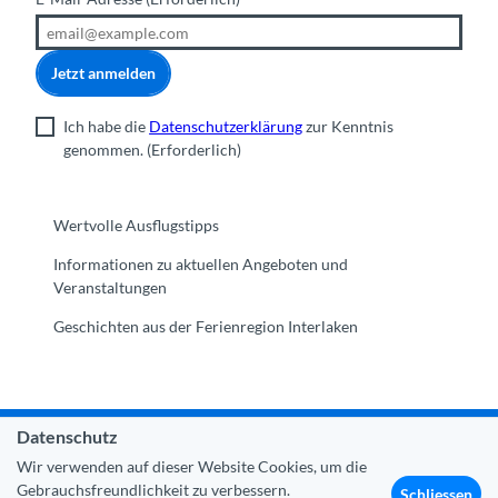
Jetzt anmelden
Ich habe die
Datenschutzerklärung
zur Kenntnis
genommen.
(Erforderlich)
Wertvolle Ausflugstipps
Informationen zu aktuellen Angeboten und
Veranstaltungen
Geschichten aus der Ferienregion Interlaken
Datenschutz
Gemeinde Interlaken
|
Impressum
|
Datenschutz
|
Kontakt
Wir verwenden auf dieser Website Cookies, um die
|
Über uns
|
Trade Corner
|
Medien
|
Partner
Gebrauchsfreundlichkeit zu verbessern.
Schliessen