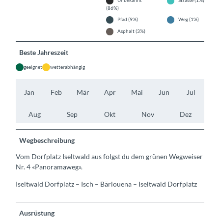
Unbekannt
Strasse (1%)
(86%)
Pfad (9%)
Weg (1%)
Asphalt (3%)
Beste Jahreszeit
geeignet
wetterabhängig
Jan
Feb
Mär
Apr
Mai
Jun
Jul
Aug
Sep
Okt
Nov
Dez
Wegbeschreibung
Vom Dorfplatz Iseltwald aus folgst du dem grünen Wegweiser
Nr. 4 «Panoramaweg».
Iseltwald Dorfplatz – Isch – Bärlouena – Iseltwald Dorfplatz
Ausrüstung