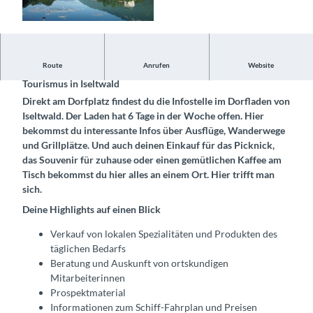
© Bönigen-Iseltwald Tourismus, Interlaken Tour
ismus |
CC-BY-SA
Route
Anrufen
Website
Die offizielle Tourismus-Infostelle von Bönigen-Iseltwald
Tourismus in Iseltwald
Direkt am Dorfplatz findest du die Infostelle im Dorfladen von
Iseltwald. Der Laden hat 6 Tage in der Woche offen. Hier
bekommst du interessante Infos über Ausflüge, Wanderwege
und Grillplätze. Und auch deinen Einkauf für das Picknick,
das Souvenir für zuhause oder einen gemütlichen Kaffee am
Tisch bekommst du hier alles an einem Ort. Hier trifft man
sich.
Deine Highlights auf einen Blick
Verkauf von lokalen Spezialitäten und Produkten des
täglichen Bedarfs
Beratung und Auskunft von ortskundigen
Mitarbeiterinnen
Prospektmaterial
Informationen zum Schiff-Fahrplan und Preisen