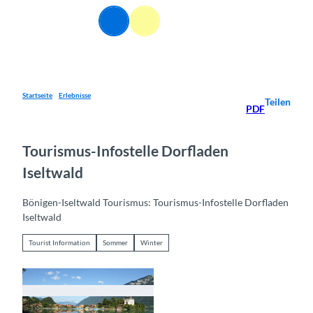
Z
DE
u
Webcams
Informationen
Suche
Menü
m
I
n
h
a
Startseite
Erlebnisse
Teilen
PDF
l
t
Tourismus-Infostelle Dorfladen
Iseltwald
Bönigen-Iseltwald Tourismus: Tourismus-Infostelle Dorfladen
Iseltwald
Tourist Information
Sommer
Winter