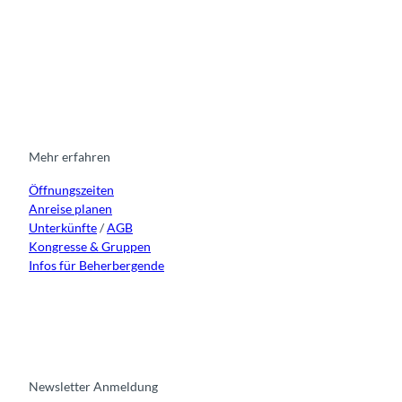
I
F
y
L
n
a
o
i
s
c
u
n
t
e
t
k
a
b
u
e
g
o
b
d
r
o
e
i
Mehr erfahren
a
k
n
Öffnungszeiten
m
Anreise planen
Unterkünfte
/
AGB
Kongresse & Gruppen
Infos für Beherbergende
Newsletter Anmeldung