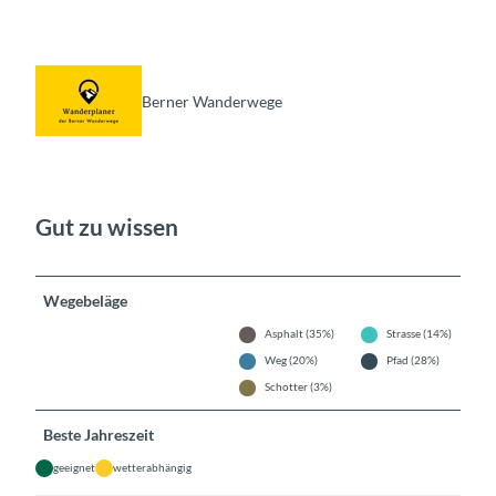
Berner Wanderwege
Gut zu wissen
Wegebeläge
Asphalt (35%)
Strasse (14%)
Weg (20%)
Pfad (28%)
Schotter (3%)
Beste Jahreszeit
geeignet
wetterabhängig