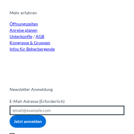
a
b
u
e
g
o
b
d
r
o
e
i
Mehr erfahren
a
k
n
Öffnungszeiten
m
Anreise planen
Unterkünfte
/
AGB
Kongresse & Gruppen
Infos für Beherbergende
Newsletter Anmeldung
E-Mail-Adresse
(Erforderlich)
Jetzt anmelden