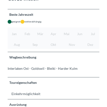
Beste Jahreszeit
geeignet
wetterabhängig
Jan
Feb
Mär
Apr
Mai
Jun
Jul
Aug
Sep
Okt
Nov
Dez
Wegbeschreibung
Interlaken Ost - Goldswil - Bleiki - Harder Kulm
Toureigenschaften
Einkehrmöglichkeit
Ausrüstung