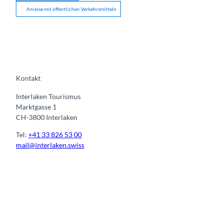
Anreise mit öffentlichen Verkehrsmitteln
Kontakt
Interlaken Tourismus
Marktgasse 1
CH-3800 Interlaken
Tel:
+41 33 826 53 00
mail@interlaken.swiss
I
F
y
L
n
a
o
i
s
c
u
n
t
e
t
k