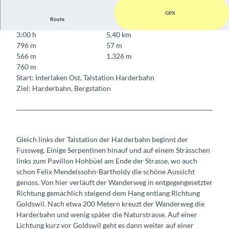
GPX
Route
3:00 h
5,40 km
796 m
57 m
566 m
1.326 m
760 m
Start: Interlaken Ost, Talstation Harderbahn
Ziel: Harderbahn, Bergstation
Gleich links der Talstation der Harderbahn beginnt der
Fussweg. Einige Serpentinen hinauf und auf einem Strässchen
links zum Pavillon Hohbüel am Ende der Strasse, wo auch
schon Felix Mendelssohn-Bartholdy die schöne Aussicht
genoss. Von hier verläuft der Wanderweg in entgegengesetzter
Richtung gemächlich steigend dem Hang entlang Richtung
Goldswil. Nach etwa 200 Metern kreuzt der Wanderweg die
Harderbahn und wenig später die Naturstrasse. Auf einer
Lichtung kurz vor Goldswil geht es dann weiter auf einer