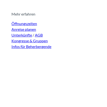
Mehr erfahren
Öffnungszeiten
Anreise planen
Unterkünfte
/
AGB
Kongresse & Gruppen
Infos für Beherbergende