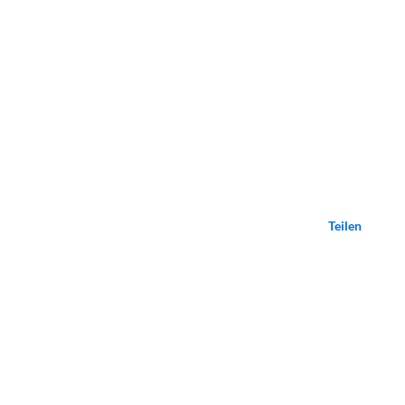
Teilen