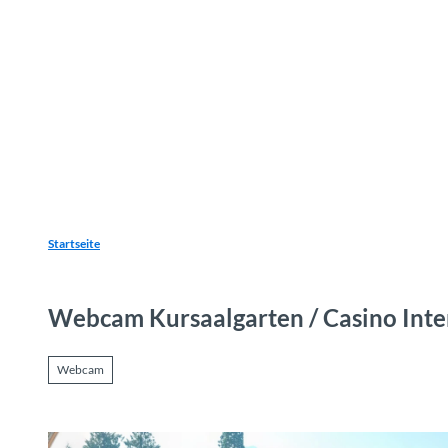
Z
u
Reiseziele
Erlebnisse
Planen
Webca
I
m
I
n
h
a
l
t
Startseite
Webcam Kursaalgarten / Casino Inte
Webcam