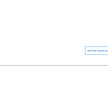
Auf der Karte a