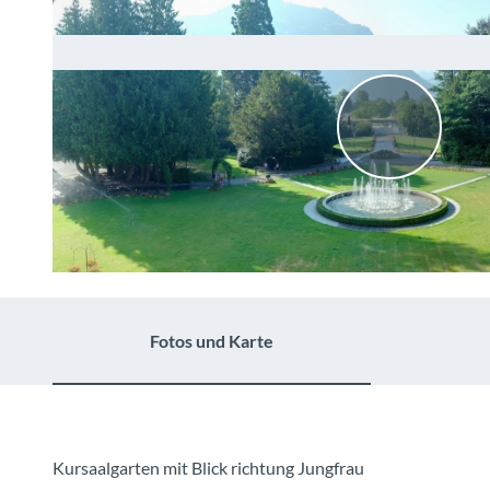
V
i
d
e
Fotos und Karte
o
a
b
Kursaalgarten mit Blick richtung Jungfrau