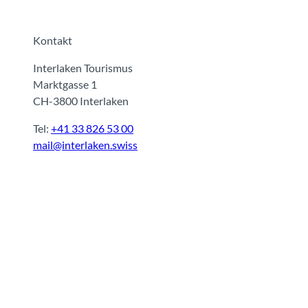
Kontakt
Interlaken Tourismus
Marktgasse 1
CH-3800 Interlaken
Tel:
+41 33 826 53 00
mail@interlaken.swiss
I
F
y
L
n
a
o
i
s
c
u
n
t
e
t
k
a
b
u
e
g
o
b
d
r
o
e
i