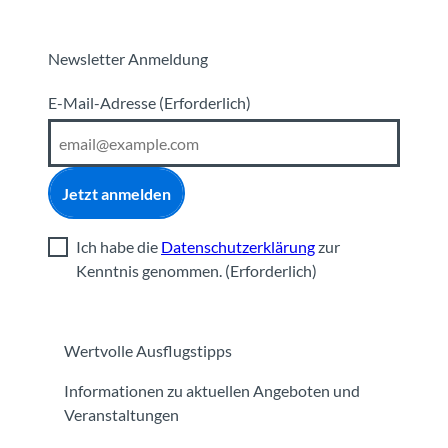
Newsletter Anmeldung
E-Mail-Adresse
(Erforderlich)
Jetzt anmelden
Ich habe die
Datenschutzerklärung
zur
Kenntnis genommen.
(Erforderlich)
Wertvolle Ausflugstipps
Informationen zu aktuellen Angeboten und
Veranstaltungen