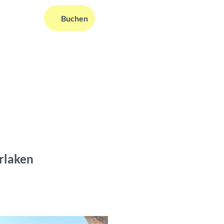
DE
Buchen
ms
nformationen
Suche
rlaken