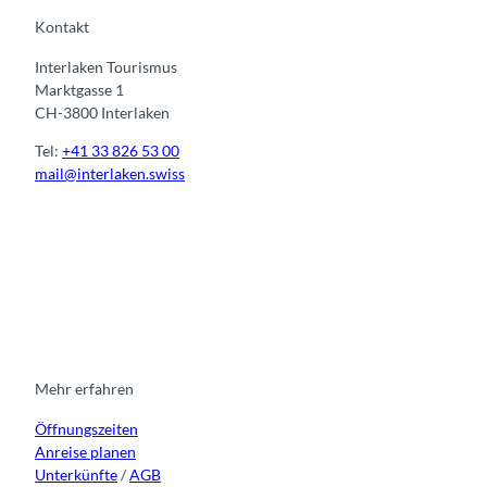
Kontakt
Interlaken Tourismus
Marktgasse 1
CH-3800 Interlaken
Tel:
+41 33 826 53 00
mail@interlaken.swiss
I
F
y
L
n
a
o
i
s
c
u
n
t
e
t
k
a
b
u
e
g
o
b
d
r
o
e
i
Mehr erfahren
a
k
n
Öffnungszeiten
m
Anreise planen
Unterkünfte
/
AGB