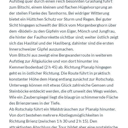
Aufstieg quer durch einen reich besonnten Grashang führt
zum Bitschi, einem kleinen und flachen Hügelvorsprung an
der steilen Flanke des Tannhorns. Bei widriger Witterung
bietet ein Hüttchen Schutz vor Sturm und Regen. Bei guter
Sicht hingegen schweift der Blick vom Morgenberghorn über
dem «Bödeli» zu den Gipfeln von Eiger, Mönch und Jungfrau,
die hinter der Faulhornkette sichtbar sind; weiter östlich zeigt
sich das Haslital und der Hasliberg, dahinter sind die ersten
Innerschweizer Gipfel auszumachen.
Vom Bitschi aus zweigt eine Bergwanderroute in weiterem
Aufstieg zur Ällgäulücke und von dort hinunter ins
Kemmeribodenbad (2 h 45) ab. Richtung Planalp hingegen
geht es in östlicher Richtung. Die Route führt in praktisch
konstanter Höhe dem Hang entlang zunächst zur Rotschalp.
Unterwegs können mit etwas Glück zahlreiche Gemsen und
Steinböcke entdeckt werden, die oft unweit des Wegs weiden.
Wie ein Zauberspiegel liegt die blaugrün schimmernde Fläche
des Brienzersees in der Tiefe.
Ab Rotschalp führt ein Waldsträsschen zur Planalp hinunter.
Von dort bestehen mehrere Abstiegsmöglichkeiten in
Richtung Brienz (zwischen 1 h 30 und 2 h 15). Den
attraktivsten Abschluss der Tour bildet aber eine nostalgische