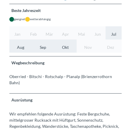
Beste Jahreszeit
geeignet
wetterabhängig
Jan
Feb
Mär
Apr
Mai
Jun
Jul
Aug
Sep
Okt
Nov
Dez
Wegbeschreibung
Oberried - Bitschi - Rotschalp - Planalp (Brienzerrothorn
Bahn)
Ausrüstung
Wir empfehlen folgende Ausrüstung: Feste Bergschuhe,
mittelgrosser Rucksack mit Hüftgurt, Sonnenschutz,
Regenbekleidung, Wanderstöcke, Taschenapotheke, Picknick,