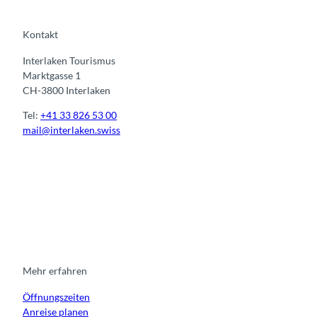
Kontakt
Interlaken Tourismus
Marktgasse 1
CH-3800 Interlaken
Tel:
+41 33 826 53 00
mail@interlaken.swiss
I
F
y
L
n
a
o
i
s
c
u
n
t
e
t
k
a
b
u
e
g
o
b
d
r
o
e
i
Mehr erfahren
a
k
n
Öffnungszeiten
m
Anreise planen