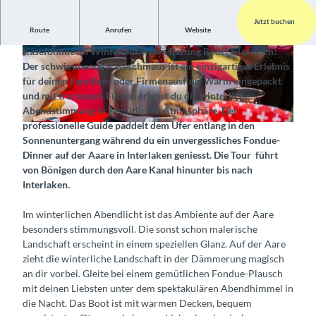
Jetzt buchen
Route
Anrufen
Website
Einzigartiges Wintererlebnis in gemütlichem Ambiente
Käsefondue im Winter auf einem Rafting Boot? Klar doch!
© Interlaken Tourismus, Outdoor Switzerland |
© Interlaken Tourismus, Outdoor Switzerland |
Der schwimmende Käseschmaus ist ein einzigartiges Erlebnis
CC-BY-SA
CC-BY-SA
für deinen Familien- oder Firmenausflug. Warm eingepackt
und mit trockenen Füssen erlebst du die winterliche
Abendstimmung in gemütlicher Atmosphäre. Der
professionelle Guide paddelt dem Ufer entlang in den
© Interlaken Tourismus, Outdoor Switzerland |
CC-BY-SA
Sonnenuntergang während du ein unvergessliches Fondue-
Dinner auf der Aaare in Interlaken geniesst. Die Tour führt
von Bönigen durch den Aare Kanal hinunter bis nach
Interlaken.
Im winterlichen Abendlicht ist das Ambiente auf der Aare
besonders stimmungsvoll. Die sonst schon malerische
Landschaft erscheint in einem speziellen Glanz. Auf der Aare
zieht die winterliche Landschaft in der Dämmerung magisch
an dir vorbei. Gleite bei einem gemütlichen Fondue-Plausch
mit deinen Liebsten unter dem spektakulären Abendhimmel in
die Nacht. Das Boot ist mit warmen Decken, bequem