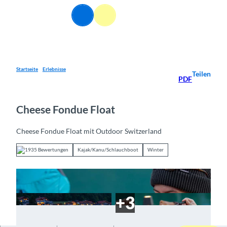
Z
DE
u
Webcams
Informationen
Suche
Menü
m
I
n
h
a
Startseite
Erlebnisse
Teilen
PDF
l
t
Cheese Fondue Float
Cheese Fondue Float mit Outdoor Switzerland
1935 Bewertungen
Kajak/Kanu/Schlauchboot
Winter