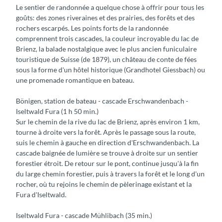
Le sentier de randonnée a quelque chose à offrir pour tous les
goûts: des zones riveraines et des prairies, des forêts et des
rochers escarpés. Les points forts de la randonnée
comprennent trois cascades, la couleur incroyable du lac de
Brienz, la balade nostalgique avec le plus ancien funiculaire
touristique de Suisse (de 1879), un château de conte de fées
sous la forme d'un hôtel historique (Grandhotel Giessbach) ou
une promenade romantique en bateau.
Bönigen, station de bateau - cascade Erschwandenbach -
Iseltwald Fura (1 h 50 min.)
Sur le chemin de la rive du lac de Brienz, après environ 1 km,
tourne à droite vers la forêt. Après le passage sous la route,
suis le chemin à gauche en direction d'Erschwandenbach. La
cascade baignée de lumière se trouve à droite sur un sentier
forestier étroit. De retour sur le pont, continue jusqu'à la fin
du large chemin forestier, puis à travers la forêt et le long d'un
rocher, où tu rejoins le chemin de pèlerinage existant et la
Fura d'Iseltwald.
Iseltwald Fura - cascade Mühlibach (35 min.)