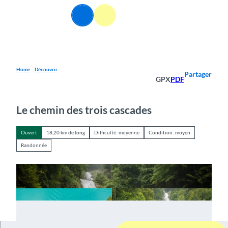
T
FR
o
Webcams
Information
Recherche
Menu
c
o
n
t
e
Home
Découvrir
Partager
GPX
PDF
n
t
Le chemin des trois cascades
Ouvert
18,20 km de long
Difficulté: moyenne
Condition: moyen
Randonnée