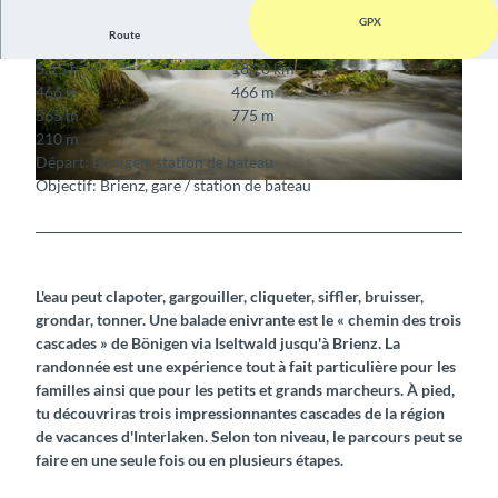
GPX
Route
5:15 h
18,20 km
© Mike Kaufmann, Interlaken Tourismus, Interla
© Mike Kaufmann, Interlaken Tourismus, Interla
466 m
466 m
ken Tourismus
ken Tourismus
565 m
775 m
210 m
Départ: Bönigen, station de bateau
Objectif: Brienz, gare / station de bateau
© Mike Kaufmann, Interlaken Tourismus, Interlaken Tourismus
L'eau peut clapoter, gargouiller, cliqueter, siffler, bruisser,
grondar, tonner. Une balade enivrante est le « chemin des trois
cascades » de Bönigen via Iseltwald jusqu'à Brienz. La
randonnée est une expérience tout à fait particulière pour les
familles ainsi que pour les petits et grands marcheurs. À pied,
tu découvriras trois impressionnantes cascades de la région
de vacances d'Interlaken. Selon ton niveau, le parcours peut se
faire en une seule fois ou en plusieurs étapes.