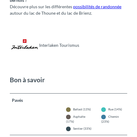
bernois ?
Découvre plus sur les différentes
possibilités de randonnée
autour du lac de Thoune et du lac de Brienz.
Interlaken Tourismus
Bon à savoir
Pavés
Ballast (13%)
Rue (14%)
Asphalte
Chemin
(17%)
(23%)
Sentier (33%)