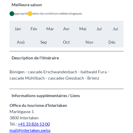
Meilleure saison
approprié
selon les conditions météorologiques
Jan
Fév
Mar
Avr
Mai
Jui
Jui
Aoû
Sep
Oct
Nov
Déc
Description de l'itinéraire
Bönigen - cascade Erschwandenbach - Iseltwald Fura -
cascade Mühlibach - cascades Giessbach - Brienz
Informations supplémentaires / Liens
Office du tourisme d'Interlaken
Marktgasse 1
3800 Interlaken
Tél.:
+41 33 826 53 00
mail@interlaken.swiss