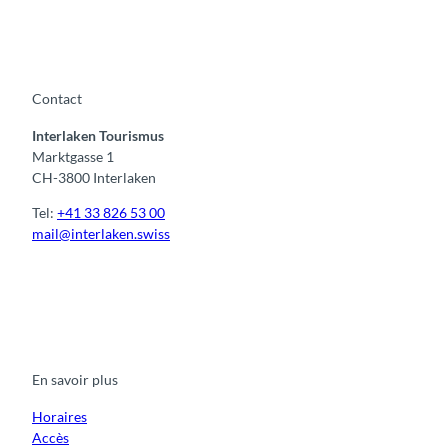
Contact
Interlaken Tourismus
Marktgasse 1
CH-3800 Interlaken
Tel:
+41 33 826 53 00
mail@interlaken.swiss
F
Y
I
t
L
a
o
n
i
i
c
u
s
k
n
e
t
t
t
k
b
u
a
o
e
o
b
g
k
d
En savoir plus
o
e
r
I
k
a
n
m
Horaires
Accès