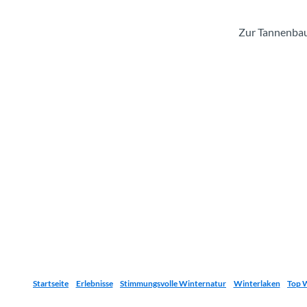
Zur Tannenb
Startseite
Erlebnisse
Stimmungsvolle Winternatur
Winterlaken
Top 