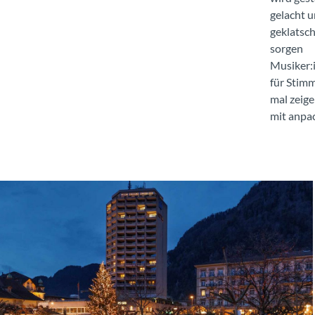
gelacht 
geklatsch
sorgen
Musiker:
für Stim
mal zeige
mit anpa