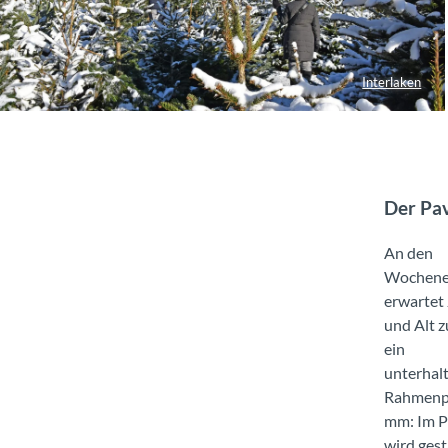
Interlaken
Der Pav
An den
Wochen
erwartet
und Alt 
ein
unterhal
Rahmenp
mm: Im P
wird gest