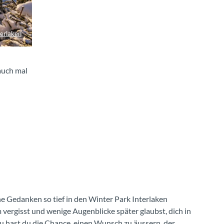
terlaken
auch mal
e Gedanken so tief in den Winter Park Interlaken
ergisst und wenige Augenblicke später glaubst, dich in
 hast du die Chance, einen Wunsch zu äussern, der