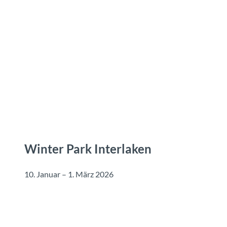
Z
u
Reiseziele
Erlebnisse
Planen
Webca
I
m
I
n
h
a
l
t
Winter Park Interlaken
10. Januar – 1. März 2026