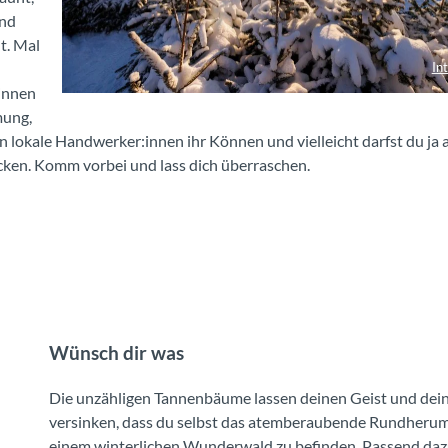
und
t. Mal
In
innen
Winterlaken Labyrinth mit Schnee und Sonnenuntergang
mung,
n lokale Handwerker:innen ihr Können und vielleicht darfst du ja 
cken. Komm vorbei und lass dich überraschen.
Wünsch dir was
Die unzähligen Tannenbäume lassen deinen Geist und dein
versinken, dass du selbst das atemberaubende Rundherum v
einem winterlichen Wunderwald zu befinden. Passend dazu