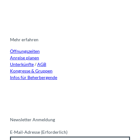
I
F
y
L
e
n
a
o
i
n
s
c
u
n
t
e
t
k
a
b
u
e
g
o
b
d
r
o
e
i
Mehr erfahren
a
k
n
Öffnungszeiten
m
Anreise planen
Unterkünfte
/
AGB
Kongresse & Gruppen
Infos für Beherbergende
Newsletter Anmeldung
E-Mail-Adresse
(Erforderlich)