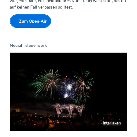
wie jedes Jahr, ein spektakuläres Kunstfeuerwerk statt, das du
auf keinen Fall verpassen solltest.
Zum Open-Air
Neujahrsfeuerwerk
Interlaken
1. Januar Feuerwerk in Interlaken