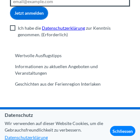
Jetzt anmelden
Ich habe die
Datenschutzerklärung
zur Kenntnis
genommen.
(Erforderlich)
Wertvolle Ausflugstipps
Informationen zu aktuellen Angeboten und
Veranstaltungen
Geschichten aus der Ferienregion Interlaken
Datenschutz
Gemeinde Interlaken
|
Impressum
|
Datenschutz
|
Kontakt
Wir verwenden auf dieser Website Cookies, um die
|
Über uns
|
Trade Corner
|
Medien
|
Partner
Gebrauchsfreundlichkeit zu verbessern.
Schliessen
Datenschutzerklärung