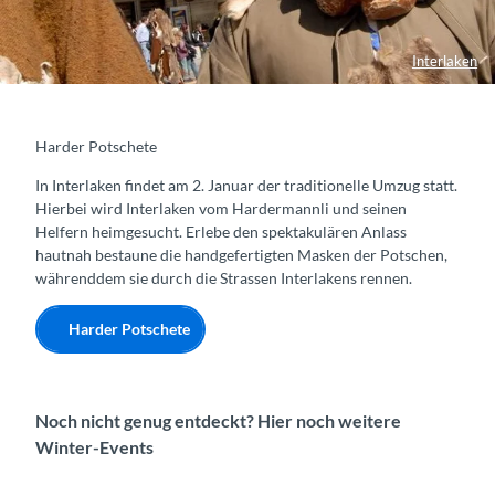
Interlaken
Harder Potschete
In Interlaken findet am 2. Januar der traditionelle Umzug statt.
Hierbei wird Interlaken vom Hardermannli und seinen
Helfern heimgesucht. Erlebe den spektakulären Anlass
hautnah bestaune die handgefertigten Masken der Potschen,
währenddem sie durch die Strassen Interlakens rennen.
Harder Potschete
Noch nicht genug entdeckt? Hier noch weitere
Winter-Events